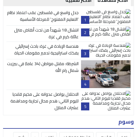
الأكثر مشاهدة
الأكثر شعبية
جدل واسع في فلسطين عقب اعتماد نظام
‘التعليم المفتوح’ للمرحلة الأساسية
1
انتشال 18 شهيداً من تحت أنقاض منزل
2
عائلة كرم في غزة
هندسة الإبادة في غزة: باحث إسرائيلي
يفكك استراتيجية تدمير مقومات الحياة
3
الشرطة: مقتل مواطن (34 عاما) في بيرزيت
شمال رام الله
4
الاحتلال يواصل عدوانه على مخيم قلنديا
لليوم الثاني: هدم محال تجارية ومداهمة
5
عشرات المنازل
وسوم