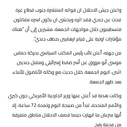
واعلن جيش الاحتلال ان قواته المنتشرة جنوب قطاع غزة
تبحث عن جندي فقد اثره ويخشى ان يكون اسره مقاتلون
فلسطينيون خلال مواجهات الجمعة، مشيرين إلى أن “هناك
مؤشرات اولية على قيام ارهابيين بخطف جندي”.
من جهته، أعلن نائب رئيس المكتب السياسي بحركة حماس
موسى أبو مرزوق عن أسر ضابط إسرائيلي ومقتل جنديين
اثنين، اليوم الجمعة. خلال حديث مع وكالة الأناضول للأنباء،
بعد ظهر الجمعة.
وكانت هدنة قد أعلن عنها وزير الخارجية الأمريكي جون كيري
والأمم المتحدة، تبدأ من صبيحة اليوم ولمدة 72 ساعة، إلا
أنها سرعان ما انهارت حينما قصف الاحتلال مناطق متفرقة
من مدينة رفح.