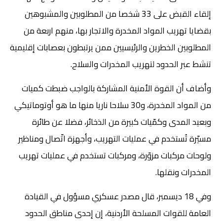
إلقاء القبض على 33 شخصا من المطلوبين والمشبوهين
بقضايا تهريب المواد المخدرة والاتجار بها، منهم اربعة من
المطلوبين الخطرين والرئيسيين ممن يرتبطون بعصابات إقليمية
تنشط عبر الحدود لتهريب المخدرات والسلاح.
وأضاف أن القوة الأمنية المشاركة بالواجب ضبطت كميات
من المواد المخدرة، و30 سلاحا ناريا منها ما هو أوتوماتيكي
وبعيد المدى وكمّيات كبيرة من الذخائر، فضلا عن طائرة
مسيّرة تُستخدم في عمليات التهريب، وأجهزة اتّصال ومناظير
ولوحات مركبات مزوّرة، ومركبات تستخدم في عمليات تهريب
المخدرات ونقلها.
وفي 18 ديسمبر، قال مصدر عسكري مسؤول في القيادة
العامة للقوات المسلحة الأردنية، إن إحدى مناطق الحدود