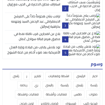
استنزاف مخازن الذخيرة في الحرب مع إيران
2
ترامب يشن هجوماً حاداً على المرشح
الديمقراطي عبد الرحمن السيد ويتهمه
3
بكراهية إسرائيل
بلاغ عن انفجارين قرب ناقلة نفط في
مضيق هرمز قبالة سواحل عُمان
4
تود بلانش يقترب من قيادة وزارة العدل
الأمريكية بعد ضوء أخضر من لجنة الشيوخ
5
وسوم
اخبار
الرئيسي
انشطة وفعاليات
تقارير
ر
رئسي
رئيسة
رئيسي
رئيسية
رائيسي
ري
رياضه
صلوات
طقس
فعاليات وأنشطة
فعاليات وانشطة
فيديو كليب
فيسبوك
قصص وتقارير
لوين رايحين