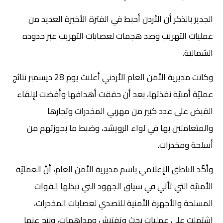
الجدير بالذكر أن الأردن أحبط في الفترة الأخيرة العديد من
عمليات التهريب وصد هجمات لعصابات التهريب عبر حدوده
الشمالية.
وكانت مديرية الأمن العام الأردني أعلنت يوم 28 ديسمبر نتائج
عمليّة أمنيّة نفذتها، بعد أن حققت أهدافها وأفضت لإلقاء
القبض على عدد كبير من مهربي المخدرات وتجارها
والمتعاملين بها في لواء الرويشد، وضبط ما بحوزتهم من
أسلحة ومخدرات.
وأكّد الناطق الإعلامي باسم مديرية الأمن العام، أنَّ العمليّة
الأمنيّة التي تأتي في سياق الجهود التي تبذلها القوات
المسلحة والأجهزة الأمنية للتصدي لعصابات المخدرات،
اشتملت على عمليات بحث وتفتيش ومداهمات، ونتج عنها