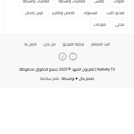
صلوات
طقس
فعاليات وأنشطة
فعاليات وانشطة
فيديو كليب
فيسبوك
قصص وتقارير
لوين رايحين
محلي
منوعات
البث المباشر
مكتبة الفيديو
من نحن
اتصل بنا
Nativity TV | تلفزيون المهد © 2025 جميع الحقوق محفوظة
صمم بكل ♥ بواسطة
عامر سلامة