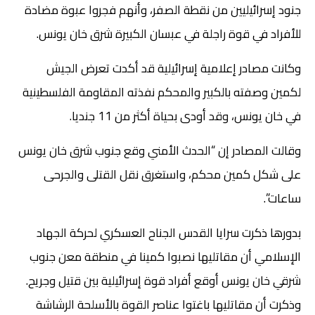
جنود إسرائيليين من نقطة الصفر، وأنهم فجروا عبوة مضادة
للأفراد في قوة راجلة في عبسان الكبيرة شرق خان يونس.
وكانت مصادر إعلامية إسرائيلية قد أكدت تعرض الجيش
لكمين وصفته بالكبير والمحكم نفذته المقاومة الفلسطينية
في خان يونس، وقد أودى بحياة أكثر من 11 جنديا.
وقالت المصادر إن “الحدث الأمني وقع جنوب شرق خان يونس
على شكل كمين محكم، واستغرق نقل القتلى والجرحى
ساعات”.
بدورها ذكرت سرايا القدس الجناح العسكري لحركة الجهاد
الإسلامي أن مقاتليها نصبوا كمينا في منطقة معن جنوب
شرقي خان يونس أوقع أفراد قوة إسرائيلية بين قتيل وجريح.
وذكرت أن مقاتليها باغتوا عناصر القوة بالأسلحة الرشاشة