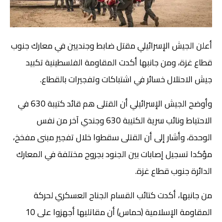
أعلن الجيش الإسرائيلي مقتل ضابط وجنديين في معارك جنوب
قطاع غزة، ومن جانبها أكدت المقاومة الفلسطينية تكبيد
جيش الاحتلال خسائر في اشتباكات وتفجيرات بالقطاع.
وأوضح الجيش الإسرائيلي أن القتلى هم قائد كتيبة 630 في
الاحتياط ونائب سرية الكتيبة 630 وجندي آخر من نفس
الوحدة، وأشار إلى أن القتلى سقطوا خلال تفجير مبنى مفخخ،
مؤكدا تسجيل إصابات بين الجنود بجروح مختلفة في المعارك
الدائرة جنوب قطاع غزة.
من جانبها، أكدت كتائب القسام الجناح العسكري لحركة
المقاومة الإسلامية (حماس) أن مقاتليها أجهزوا على 10