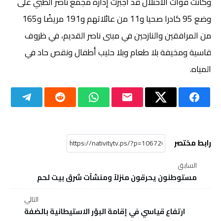
وكانت قوات الاحتلال قد أجبرت إدارة مجمع ناصر الطبي على
وضع 95 كادرا صحيا و11 من عائلاتهم و191 مريضًا و165
من المرافقين والنازحين في مبنى ناصر القديم، في ظروف
قاسية ومخيفة بلا طعام وبلا حليب أطفال ونقص حاد في
المياه.
رابط مختصر
السابق
مستوطنون يحرقون منزلاً ومنشآت شرق بيت لحم
التالي
ارتفاع قياسي في إقامة البؤر الاستيطانية بالضفة