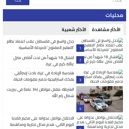
محليات
الأكثر مشاهدة
الأكثر شعبية
جدل واسع في فلسطين عقب اعتماد نظام
‘التعليم المفتوح’ للمرحلة الأساسية
1
انتشال 18 شهيداً من تحت أنقاض منزل
2
عائلة كرم في غزة
هندسة الإبادة في غزة: باحث إسرائيلي
يفكك استراتيجية تدمير مقومات الحياة
3
الشرطة: مقتل مواطن (34 عاما) في بيرزيت
شمال رام الله
4
الاحتلال يواصل عدوانه على مخيم قلنديا
لليوم الثاني: هدم محال تجارية ومداهمة