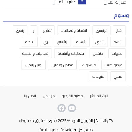
5
عشرات المنازل
وسوم
اخبار
الرئيسي
انشطة وفعاليات
تقارير
ر
رئسي
رئيسة
رئيسي
رئيسية
رائيسي
ري
رياضه
صلوات
طقس
فعاليات وأنشطة
فعاليات وانشطة
فيديو كليب
فيسبوك
قصص وتقارير
لوين رايحين
محلي
منوعات
البث المباشر
مكتبة الفيديو
من نحن
اتصل بنا
Nativity TV | تلفزيون المهد © 2025 جميع الحقوق محفوظة
صمم بكل ♥ بواسطة
عامر سلامة