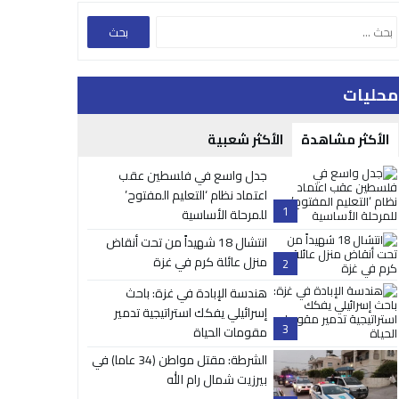
محليات
الأكثر مشاهدة
الأكثر شعبية
جدل واسع في فلسطين عقب
اعتماد نظام ‘التعليم المفتوح’
1
للمرحلة الأساسية
انتشال 18 شهيداً من تحت أنقاض
منزل عائلة كرم في غزة
2
هندسة الإبادة في غزة: باحث
إسرائيلي يفكك استراتيجية تدمير
3
مقومات الحياة
الشرطة: مقتل مواطن (34 عاما) في
بيرزيت شمال رام الله