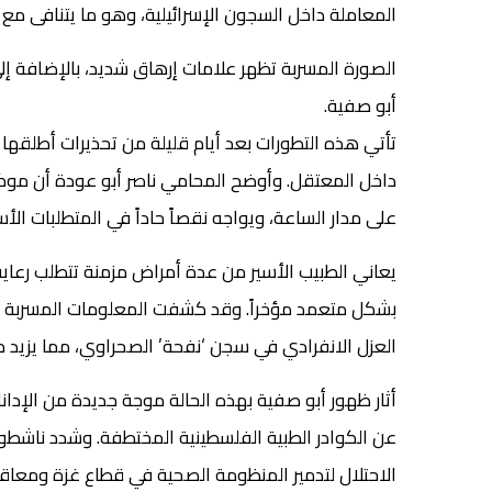
المعاملة داخل السجون الإسرائيلية، وهو ما يتنافى مع ال
الصورة المسربة تظهر علامات إرهاق شديد، بالإضافة إل
أبو صفية.
تأتي هذه التطورات بعد أيام قليلة من تحذيرات أطلقها ا
داخل المعتقل. وأوضح المحامي ناصر أبو عودة أن موكل
على مدار الساعة، ويواجه نقصاً حاداً في المتطلبات الأ
يعاني الطبيب الأسير من عدة أمراض مزمنة تتطلب رعاي
بشكل متعمد مؤخراً. وقد كشفت المعلومات المسربة عن 
العزل الانفرادي في سجن ‘نفحة’ الصحراوي، مما يزي
أثار ظهور أبو صفية بهذه الحالة موجة جديدة من الإدان
عن الكوادر الطبية الفلسطينية المختطفة. وشدد ناش
الاحتلال لتدمير المنظومة الصحية في قطاع غزة ومعاقب