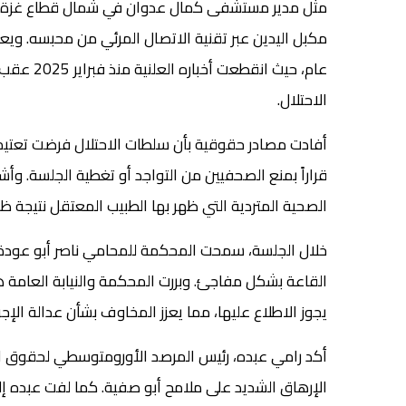
مثل مدير مستشفى كمال عدوان في شمال قطاع غزة، الط
مكبل اليدين عبر تقنية الاتصال المرئي من محبسه. ويع
عام، حيث ا
الاحتلال.
أفادت مصادر حقوقية بأن سلطات الاحتلال فرضت تعتيما
قراراً بمنع الصحفيين من التواجد أو تغطية الجلسة. وأ
الصحية المتردية التي ظهر بها الطبيب المعتقل نتيجة ظر
خلال الجلسة، سمحت المحكمة للمحامي ناصر أبو عودة بت
القاعة بشكل مفاجئ. وبررت المحكمة والنيابة العامة هذ
يجوز الاطلاع عليها، مما يعزز المخاوف بشأن عدالة الإجر
أكد رامي عبده، رئيس المرصد الأورومتوسطي لحقوق ال
الإرهاق الشديد على ملامح أبو صفية. كما لفت عبده إ