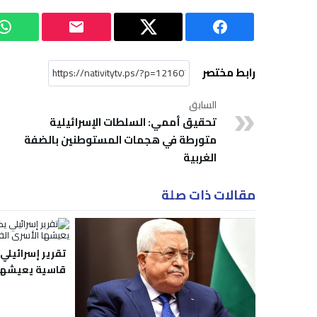
رابط مختصر
السابق
تحقيق أممي: السلطات الإسرائيلية
متورطة في هجمات المستوطنين بالضفة
الغربية
مقالات ذات صلة
تقرير إسرائيل
قاسية يعيشها 
في السجون