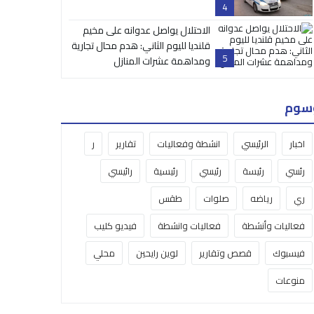
4
الاحتلال يواصل عدوانه على مخيم
قلنديا لليوم الثاني: هدم محال تجارية
5
ومداهمة عشرات المنازل
سوم
اخبار
الرئيسي
انشطة وفعاليات
تقارير
ر
رئسي
رئيسة
رئيسي
رئيسية
رائيسي
ري
رياضه
صلوات
طقس
فعاليات وأنشطة
فعاليات وانشطة
فيديو كليب
فيسبوك
قصص وتقارير
لوين رايحين
محلي
منوعات