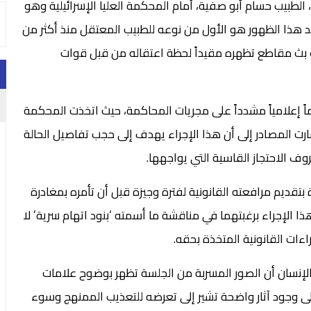
بيب حسام أبو صفية، أمام المحكمة العليا الإسرائيلية وهو
د هذا الظهور هو الأول من نوعه للطبيب المعتقل منذ أكثر من
نقطعت أخباره العلنية منذ فبراير 2025 عقب بث مقاطع تظهره مقيداً لحظة اعتقاله من قبل قوات
ً إعلامياً مشدداً على مجريات المحاكمة، حيث اتخذت المحكمة
شارت المصادر إلى أن هذا الإجراء يهدف إلى حجب تفاصيل الحالة
وف الاحتجاز القاسية التي يواجهها.
قديم مرافعته القانونية لفترة وجيزة قبل أن تأمره بمغادرة
ا الإجراء برغبتهما في مناقشة ما أسمته ‘بنود اتهام سرية’ لا
اءات القانونية المتخذة بحقه.
إنسان أن الصور المسربة من الجلسة تظهر بوضوح علامات
لى وجود آثار واضحة تشير إلى تعرضه للتعذيب الممنهج وسوء