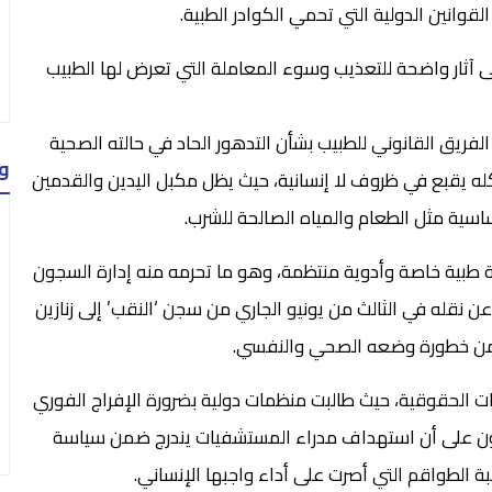
قوانين الدولية التي تحمي الكوادر الطبية.
ى آثار واضحة للتعذيب وسوء المعاملة التي تعرض لها الطبيب
لفريق القانوني للطبيب بشأن التدهور الحاد في حالته الصحية
و
ه يقبع في ظروف لا إنسانية، حيث يظل مكبل اليدين والقدمين
ساسية مثل الطعام والمياه الصالحة للشرب.
ة طبية خاصة وأدوية منتظمة، وهو ما تحرمه منه إدارة السجون
نقله في الثالث من يونيو الجاري من سجن ‘النقب’ إلى زنازين
د من خطورة وضعه الصحي والنفسي.
ات الحقوقية، حيث طالبت منظمات دولية بضرورة الإفراج الفوري
طون على أن استهداف مدراء المستشفيات يندرج ضمن سياسة
ة الطواقم التي أصرت على أداء واجبها الإنساني.