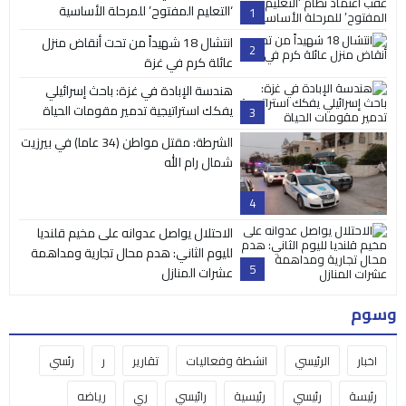
‘التعليم المفتوح’ للمرحلة الأساسية
1
انتشال 18 شهيداً من تحت أنقاض منزل
2
عائلة كرم في غزة
هندسة الإبادة في غزة: باحث إسرائيلي
يفكك استراتيجية تدمير مقومات الحياة
3
الشرطة: مقتل مواطن (34 عاما) في بيرزيت
شمال رام الله
4
الاحتلال يواصل عدوانه على مخيم قلنديا
لليوم الثاني: هدم محال تجارية ومداهمة
5
عشرات المنازل
وسوم
اخبار
الرئيسي
انشطة وفعاليات
تقارير
ر
رئسي
رئيسة
رئيسي
رئيسية
رائيسي
ري
رياضه