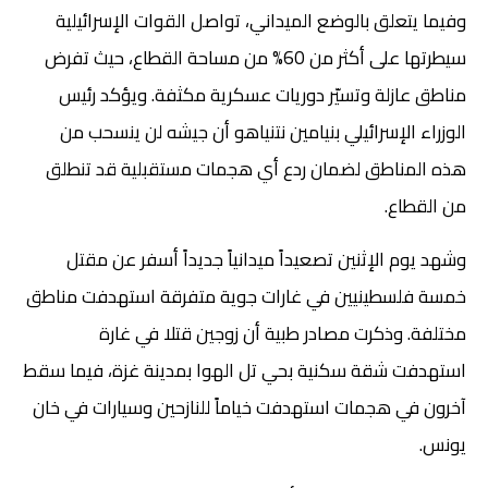
وفيما يتعلق بالوضع الميداني، تواصل القوات الإسرائيلية
سيطرتها على أكثر من 60% من مساحة القطاع، حيث تفرض
مناطق عازلة وتسيّر دوريات عسكرية مكثفة. ويؤكد رئيس
الوزراء الإسرائيلي بنيامين نتنياهو أن جيشه لن ينسحب من
هذه المناطق لضمان ردع أي هجمات مستقبلية قد تنطلق
من القطاع.
وشهد يوم الإثنين تصعيداً ميدانياً جديداً أسفر عن مقتل
خمسة فلسطينيين في غارات جوية متفرقة استهدفت مناطق
مختلفة. وذكرت مصادر طبية أن زوجين قتلا في غارة
استهدفت شقة سكنية بحي تل الهوا بمدينة غزة، فيما سقط
آخرون في هجمات استهدفت خياماً للنازحين وسيارات في خان
يونس.