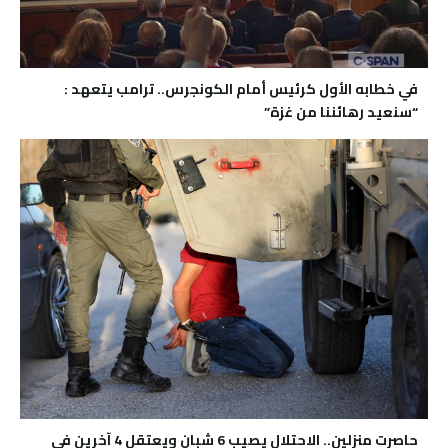
في خطابه الأول كرئيس أمام الكونجرس.. ترامب يتعهد :
“سنعيد رهائننا من غزة”
حاصرت منزلين.. الاحتلال يصيب 6 شبان ويعتقل 4 آخرين في