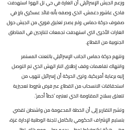
وزعم الجيش الإسرائيلي أن الغارة في حي تل الهوا استهدفت
فادي عاشور دغمش، الذي وصفه بأنه قائد عسكري بارز في
صفوف حركة حماس. ولم يصدر تعليق فوري من الجيش حول
الغارات الأخرى التي استهدفت تجمعات للنازحين في المناطق
الجنوبية من القطاع.
وتتهم حركة حماس الجانب الإسرائيلي بالتعنت المستمر
وانتهاك تفاهمات وقف إطلاق النار الهش الذي تم التوصل
إليه برعاية أمريكية. وترى الحركة أن إسرائيل تتهرب من
استحقاقات الانسحاب من القطاع عبر فرض شروط تعجيزية
تتعلق بسلاح المقاومة الذي تعتبره ‘خطاً أحمر’.
وتشير التقارير إلى أن الخطة المدعومة من واشنطن تقضي
بتسليم الإشراف الحكومي بالكامل للجنة الوطنية لإدارة غزة،
وهي هيئة تكنوقراط تحظى بدعم دولي. ومع ذلك، تظل