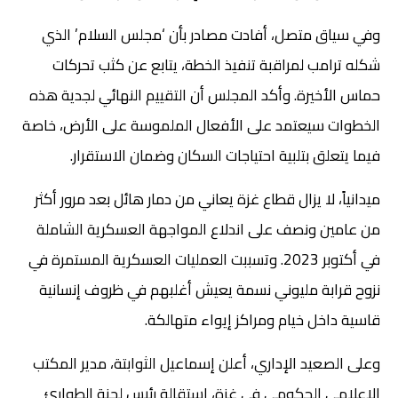
وفي سياق متصل، أفادت مصادر بأن ‘مجلس السلام’ الذي
شكله ترامب لمراقبة تنفيذ الخطة، يتابع عن كثب تحركات
حماس الأخيرة. وأكد المجلس أن التقييم النهائي لجدية هذه
الخطوات سيعتمد على الأفعال الملموسة على الأرض، خاصة
فيما يتعلق بتلبية احتياجات السكان وضمان الاستقرار.
ميدانياً، لا يزال قطاع غزة يعاني من دمار هائل بعد مرور أكثر
من عامين ونصف على اندلاع المواجهة العسكرية الشاملة
في أكتوبر 2023. وتسببت العمليات العسكرية المستمرة في
نزوح قرابة مليوني نسمة يعيش أغلبهم في ظروف إنسانية
قاسية داخل خيام ومراكز إيواء متهالكة.
وعلى الصعيد الإداري، أعلن إسماعيل الثوابتة، مدير المكتب
الإعلامي الحكومي في غزة، استقالة رئيس لجنة الطوارئ