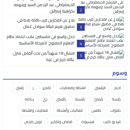
الديمقراطي عبد الرحمن السيد ويتهمه
2
بكراهية إسرائيل
بلاغ عن انفجارين قرب ناقلة نفط في
مضيق هرمز قبالة سواحل عُمان
3
جدل واسع في فلسطين عقب اعتماد نظام
‘التعليم المفتوح’ للمرحلة الأساسية
4
انتشال 18 شهيداً من تحت أنقاض منزل
5
عائلة كرم في غزة
وسوم
اخبار
الرئيسي
انشطة وفعاليات
تقارير
ر
رئسي
رئيسة
رئيسي
رئيسية
رائيسي
ري
رياضه
صلوات
طقس
فعاليات وأنشطة
فعاليات وانشطة
فيديو كليب
فيسبوك
قصص وتقارير
لوين رايحين