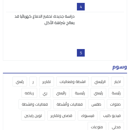
4
دراسة جديدة: تحفيز الدماغ كهربائيا قد
يعالج شراهة الأكل
5
وسوم
اخبار
الرئيسي
انشطة وفعاليات
تقارير
ر
رئسي
رئيسة
رئيسي
رئيسية
رائيسي
ري
رياضه
صلوات
طقس
فعاليات وأنشطة
فعاليات وانشطة
فيديو كليب
فيسبوك
قصص وتقارير
لوين رايحين
محلي
منوعات