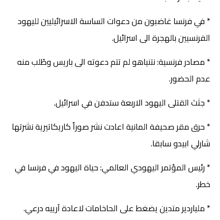
* في فرنسا غاضبون من دعوات الساسة الاسرائيليين لليهود
الفرنسيين بالهجرة الى اسرائيل.
* مصادر فرنسية: نتنياهو لم تتم دعوته الى باريس وطُلب منه
عدم الحضور.
* جثث القتلى اليهود الاربعة ستدفن في اسرائيل.
* حرق مقر صحيفة المانية اعادت نشر صوراً كاريكاتيرية نشرتها
شارلي ابيدو سابقا.
* رئيس المؤتمر اليهودي العالمي: حياة اليهود في فرنسا في
خطر.
* ملياردير متدين يضغط على الحاخامات لاعادة آرييه درعي.