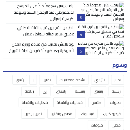
ترامب يشن هجوماً حاداً على المرشح
الديمقراطي عبد الرحمن السيد ويتهمه
3
بكراهية إسرائيل
بلاغ عن انفجارين قرب ناقلة نفط في
مضيق هرمز قبالة سواحل عُمان
4
تود بلانش يقترب من قيادة وزارة العدل
الأمريكية بعد ضوء أخضر من لجنة الشيوخ
5
وسوم
اخبار
الرئيسي
انشطة وفعاليات
تقارير
ر
رئسي
رئيسة
رئيسي
رئيسية
رائيسي
ري
رياضه
صلوات
طقس
فعاليات وأنشطة
فعاليات وانشطة
فيديو كليب
فيسبوك
قصص وتقارير
لوين رايحين
محلي
منوعات