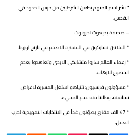
* نشر اسم المتهم بطعن الشرطيين من حرس الحدود في
القدس.
– صحيفة يديعوت احرونوت
* الملايين يشاركون في المسيرة الاضخم في تاريخ اوروبا.
* زعماء العالم ساروا متشابكي الايدي وتعاهدوا بعدم
الخضوع للارهاب.
* مسؤولون فرنسيون: نتنياهو استغل المسيرة لاغراض
سياسية، وطلبنا منه عدم المجيء.
* 47 الف مقترع يصوّتون غداً في الانتخابات التمهيدية لحزب
العمل.