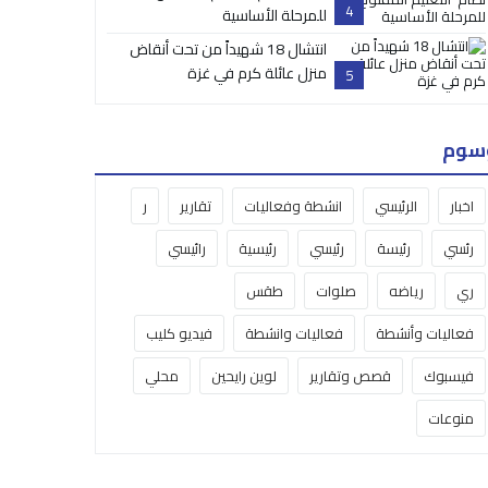
4
للمرحلة الأساسية
انتشال 18 شهيداً من تحت أنقاض
منزل عائلة كرم في غزة
5
سوم
اخبار
الرئيسي
انشطة وفعاليات
تقارير
ر
رئسي
رئيسة
رئيسي
رئيسية
رائيسي
ري
رياضه
صلوات
طقس
فعاليات وأنشطة
فعاليات وانشطة
فيديو كليب
فيسبوك
قصص وتقارير
لوين رايحين
محلي
منوعات