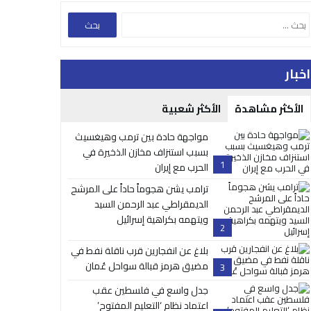
اخبار
الأكثر مشاهدة
الأكثر شعبية
مواجهة حادة بين ترمب وهيغسيث
بسبب استنزاف مخازن الذخيرة في
1
الحرب مع إيران
ترامب يشن هجوماً حاداً على المرشح
الديمقراطي عبد الرحمن السيد
ويتهمه بكراهية إسرائيل
2
بلاغ عن انفجارين قرب ناقلة نفط في
مضيق هرمز قبالة سواحل عُمان
3
جدل واسع في فلسطين عقب
اعتماد نظام ‘التعليم المفتوح’