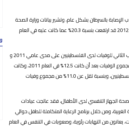
ب الإصابة بالسرطان بشكل عام، وتشير بيانات وزارة الصحة
إلى أن حالات السرطان الجديدة، التي سجلت في العام 2012 قد ارتفعت بنسبة 20.3% عما كانت عليه في العام
و
وتابع المركز في بيانه أن “أمراض السرطان هي المسبب الثاني للوفيات لدى الفلسطينيين على مدى عامي 2011 و
2012، ففي العام 2012 أصبحت نسبتها 13.7% من مجموع الوفيات بعد أن كانت 12.5% في العام 2011، وكانت
لسنوات عديدة مضت المسبب الثالث للوفيات بين الفلسطينيين، وبنسبة تقل عن 11.0% من مجموع وفيات
 صحة الجهاز التنفسي لدى الأطفال، فقد عالجت عيادات
ة الغربية، ومن خلال برنامج الرعاية المتكاملة للطفل حوالي
 يعانون من التهابات رئوية، وصعوبات في التنفس في العام