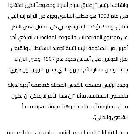
واشاف الرئيس” إطلاق سراح أسرانا وخصوصاً الذين اعتقلوا
قبل عام 1993 هو مطلب أساسي وجزء من التزام إسرائيلي
سابق، ولذلك نؤكد عليه ونثيره في كل محفل بغض النظر
عن موضوع المفاوضات، فالعودة للمفاوضات تقتضي أحد
أمرين من الحكومة الإسرائيلية تجميد الاستيطان، والقبول
بحل الدولتين على أساس حدود عام 1967، وحتى الآن لا
جديد، ونحن ننتظر نتائج الجهود التي يبذلها الوزير جون كيري”.
وجدد الرئيس تمسكه بالقدس المحتلة كعاصمة أبدية لدولة
فلسطين المستقلة، قائلاً “إن هذا الأمر لا يمكن أن يكون
محل مساومة أو مقايضة، وهذا موقف يعرفه جيداً
القاصي والداني”.
وعن الانتخابات المقبلة جدد الرئيس عباس في حوار لصحيفة