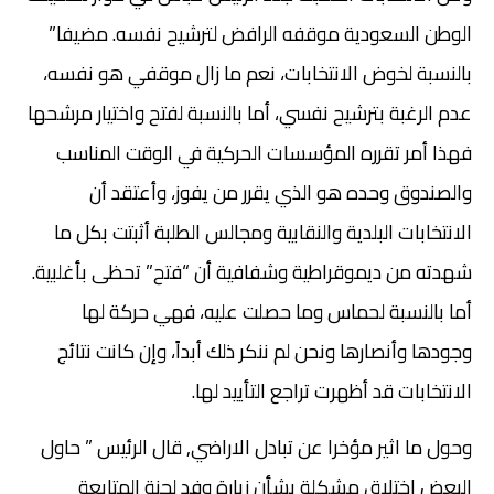
الوطن السعودية موقفه الرافض لترشيح نفسه. مضيفا”
بالنسبة لخوض الانتخابات، نعم ما زال موقفي هو نفسه،
عدم الرغبة بترشيح نفسي، أما بالنسبة لفتح واختيار مرشحها
فهذا أمر تقرره المؤسسات الحركية في الوقت المناسب
والصندوق وحده هو الذي يقرر من يفوز، وأعتقد أن
الانتخابات البلدية والنقابية ومجالس الطلبة أثبتت بكل ما
شهدته من ديموقراطية وشفافية أن “فتح” تحظى بأغلبية.
أما بالنسبة لحماس وما حصلت عليه، فهي حركة لها
وجودها وأنصارها ونحن لم ننكر ذلك أبداً، وإن كانت نتائج
الانتخابات قد أظهرت تراجع التأييد لها.
وحول ما اثير مؤخرا عن تبادل الاراضي, قال الرئيس ” حاول
البعض اختلاق مشكلة بشأن زيارة وفد لجنة المتابعة