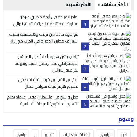
الأكثر مشاهدة
الأكثر شعبية
بوادر انفراجة في أزمة مضيق هرمز:
مفاوضات متقدمة لصياغة اتفاق نهائي
1
مواجهة حادة بين ترمب وهيغسيث بسبب
استنزاف مخازن الذخيرة في الحرب مع إيران
2
ترامب يشن هجوماً حاداً على المرشح
الديمقراطي عبد الرحمن السيد ويتهمه
3
بكراهية إسرائيل
بلاغ عن انفجارين قرب ناقلة نفط في
مضيق هرمز قبالة سواحل عُمان
4
جدل واسع في فلسطين عقب اعتماد نظام
‘التعليم المفتوح’ للمرحلة الأساسية
5
وسوم
اخبار
الرئيسي
انشطة وفعاليات
تقارير
ر
رئسي