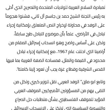
لمبادرة السلام العربية للولايات المتحدة والتصريح الذي أدلى
به رئيس اللجنة الشيخ حمد بن جاسم آل ثاني، فشنوا هجوماً
على الوفد في محاولة لإخراج النص المتعلق بإمكانية إجراء
تبادل في الأراضي، علماً بأن موضوع التبادل طرح سابقاً،
ولكن على أساس واضح وهو انسحاب إسرائيل المقام من
أراضينا التي احتلت عام 1967، مع إمكانية إجراء تبادل
محدود في القيمة والمثل، فمساحة الضفة الغربية بما فيها
القدس الشرقية وقطاع غزة يجب أن تعود إلينا كاملة”.
وتابع ابو مازن” الوفد العربي نقل للوزير كيري ولكل من
التقى بهم من المسؤولين الأميركيين الموقف العربي
المؤيد للموقف الفلسطيني بشأن متطلبات حل الصراع
والتسوية السياسية التي ترتكز على الانسحاب الإسرائيلي