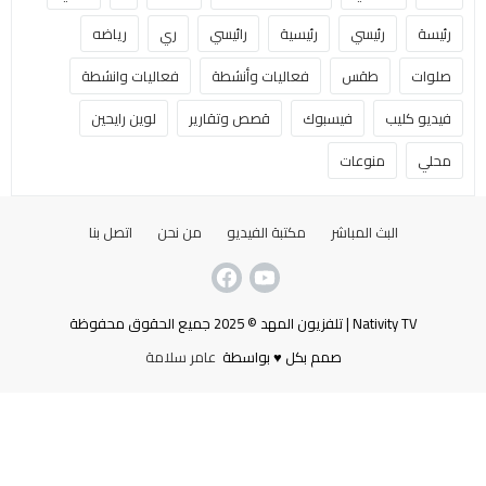
رئيسة
رئيسي
رئيسية
رائيسي
ري
رياضه
صلوات
طقس
فعاليات وأنشطة
فعاليات وانشطة
فيديو كليب
فيسبوك
قصص وتقارير
لوين رايحين
محلي
منوعات
البث المباشر
مكتبة الفيديو
من نحن
اتصل بنا
Nativity TV | تلفزيون المهد © 2025 جميع الحقوق محفوظة
صمم بكل ♥ بواسطة
عامر سلامة