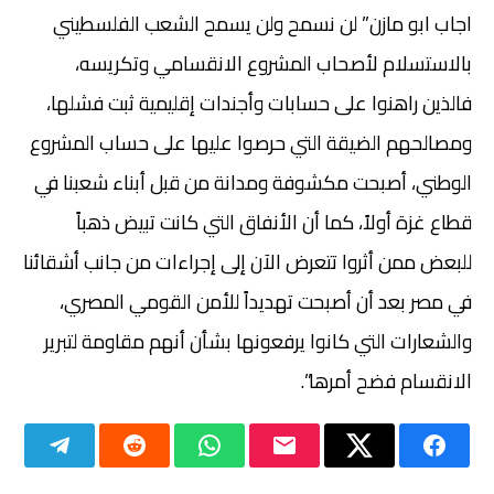
اجاب ابو مازن” لن نسمح ولن يسمح الشعب الفلسطيني
بالاستسلام لأصحاب المشروع الانقسامي وتكريسه،
فالذين راهنوا على حسابات وأجندات إقليمية ثبت فشلها،
ومصالحهم الضيقة التي حرصوا عليها على حساب المشروع
الوطني، أصبحت مكشوفة ومدانة من قبل أبناء شعبنا في
قطاع غزة أولاً، كما أن الأنفاق التي كانت تبيض ذهباً
للبعض ممن أثروا تتعرض الآن إلى إجراءات من جانب أشقائنا
في مصر بعد أن أصبحت تهديداً للأمن القومي المصري،
والشعارات التي كانوا يرفعونها بشأن أنهم مقاومة لتبرير
الانقسام فضح أمرها”.