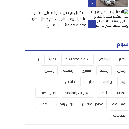
4
الاحتلال يواصل عدوانه على مخيم
قلنديا لليوم الثاني: هدم محال تجارية
5
ومداهمة عشرات المنازل
سوم
اخبار
الرئيسي
انشطة وفعاليات
تقارير
ر
رئسي
رئيسة
رئيسي
رئيسية
رائيسي
ري
رياضه
صلوات
طقس
فعاليات وأنشطة
فعاليات وانشطة
فيديو كليب
فيسبوك
قصص وتقارير
لوين رايحين
محلي
منوعات