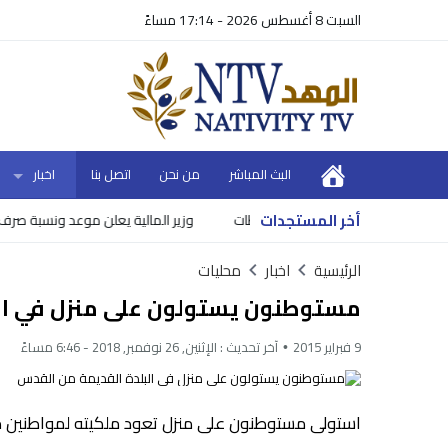
السبت 8 أغسطس 2026 - 17:14 مساءً
البث المباشر
من نحن
اتصل بنا
اخبار
أخر المستجدات
وزير المالية يعلن موعد ونسبة صرف روات
الرئيسية
اخبار
محليات
مستوطنون يستولون على منزل في ال
9 فبراير 2015
آخر تحديث :
الإثنين, 26 نوفمبر, 2018 - 6:46 مساءً
استولى مستوطنون على منزل تعود ملكيته لمواطنين مق