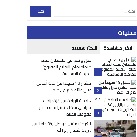
محليات
الأكثر مشاهدة
الأكثر شعبية
جدل واسع في فلسطين عقب
اعتماد نظام ‘التعليم المفتوح’
1
للمرحلة الأساسية
انتشال 18 شهيداً من تحت أنقاض
منزل عائلة كرم في غزة
2
هندسة الإبادة في غزة: باحث
إسرائيلي يفكك استراتيجية تدمير
3
مقومات الحياة
الشرطة: مقتل مواطن (34 عاما) في
بيرزيت شمال رام الله