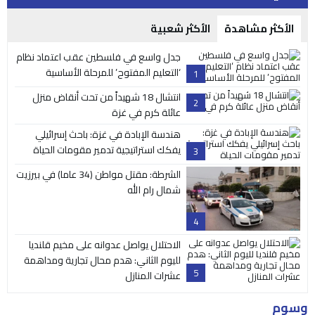
الأكثر مشاهدة
الأكثر شعبية
جدل واسع في فلسطين عقب اعتماد نظام
‘التعليم المفتوح’ للمرحلة الأساسية
1
انتشال 18 شهيداً من تحت أنقاض منزل
2
عائلة كرم في غزة
هندسة الإبادة في غزة: باحث إسرائيلي
يفكك استراتيجية تدمير مقومات الحياة
3
الشرطة: مقتل مواطن (34 عاما) في بيرزيت
شمال رام الله
4
الاحتلال يواصل عدوانه على مخيم قلنديا
لليوم الثاني: هدم محال تجارية ومداهمة
5
عشرات المنازل
وسوم