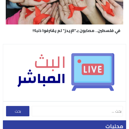
في فلسطين.. مصابون بـ”الإيدز” لم يقترفوا ذنبا!!
محليات