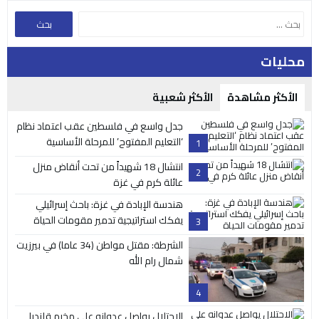
محليات
الأكثر مشاهدة
الأكثر شعبية
جدل واسع في فلسطين عقب اعتماد نظام
‘التعليم المفتوح’ للمرحلة الأساسية
1
انتشال 18 شهيداً من تحت أنقاض منزل
2
عائلة كرم في غزة
هندسة الإبادة في غزة: باحث إسرائيلي
يفكك استراتيجية تدمير مقومات الحياة
3
الشرطة: مقتل مواطن (34 عاما) في بيرزيت
شمال رام الله
4
الاحتلال يواصل عدوانه على مخيم قلنديا