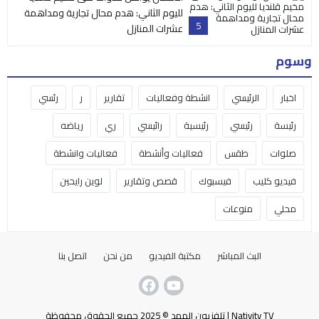
لليوم الثاني: هدم محال تجارية ومداهمة
5
عشرات المنازل
وسوم
اخبار
الرئيسي
انشطة وفعاليات
تقارير
ر
رئسي
رئيسة
رئيسي
رئيسية
رائيسي
ري
رياضه
صلوات
طقس
فعاليات وأنشطة
فعاليات وانشطة
فيديو كليب
فيسبوك
قصص وتقارير
لوين رايحين
محلي
منوعات
البث المباشر
مكتبة الفيديو
من نحن
اتصل بنا
Nativity TV | تلفزيون المهد © 2025 جميع الحقوق محفوظة