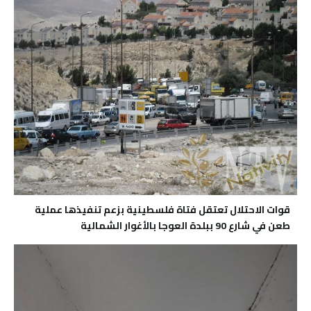
قوات الاحتلال تعتقل فتاة فلسطينية بزعم تنفيذها عملية
طعن في شارع 90 ببلدة العوجا بالأغوار الشمالية