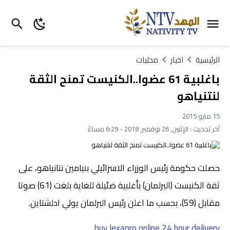
الرئيسية
اخبار
محليات
باغلبية 61 عضوا..الكنيست تمنح الثقة
لنتنياهو
15 مايو 2015
آخر تحديث :
الإثنين, 26 نوفمبر, 2018 - 6:29 مساءً
حصلت حكومة رئيس الوزراء الاسرائيلي بنيامين نتانياهو، على
ثقة الكنيست (البرلمان) بأغلبية ضئيلة للغاية بلغت (61) صوتا
مقابل (59)، بحسب ما اعلن رئيس البرلمان يولي ادلشتاين.
.
buy lexapro online 24 hour delivery