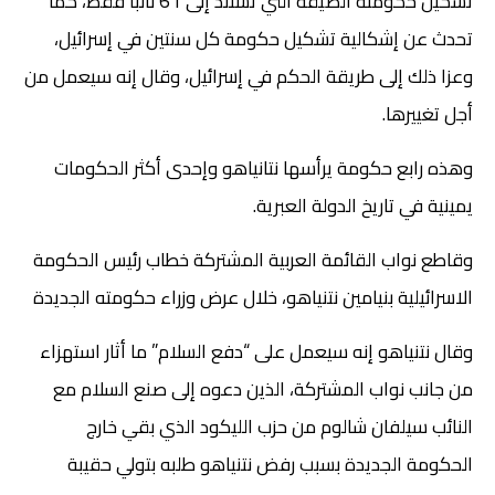
تشكيل حكومته الضيقة التي تستند إلى 61 نائبا فقط، كما
تحدث عن إشكالية تشكيل حكومة كل سنتين في إسرائيل،
وعزا ذلك إلى طريقة الحكم في إسرائيل، وقال إنه سيعمل من
أجل تغييرها.
وهذه رابع حكومة يرأسها نتانياهو وإحدى أكثر الحكومات
يمينية في تاريخ الدولة العبرية.
وقاطع نواب القائمة العربية المشتركة خطاب رئيس الحكومة
الاسرائيلية بنيامين نتنياهو، خلال عرض وزراء حكومته الجديدة
وقال نتنياهو إنه سيعمل على “دفع السلام” ما أثار استهزاء
من جانب نواب المشتركة، الذين دعوه إلى صنع السلام مع
النائب سيلفان شالوم من حزب الليكود الذي بقي خارج
الحكومة الجديدة بسبب رفض نتنياهو طلبه بتولي حقيبة