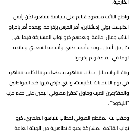
الخارجية.
واحتج النائب مسعود غنايم على سياسة نتنياهو، لكن رئيس
الكنيست يولي إدلشتاين، أمر الحرس بإخراجه. وبعده أمر بإخراج
النائب جمال زحالقة، وبعدهم خرج نواب المشتركة فيما بقي
كل من أيمن عودة وأحمد طيبي وأسامة السعدي وعايدة
توما في القاعة ولم يخرجوا.
وبث النواب خلال خطاب نتنياهو، مقطعا صوتيا لكلمة نتنياهو
في يوم الانتخابات للكنيست، والتي حرّض فيها ضد المواطنين
والمقترعين العرب وحاول تحفيز مصوتي اليمين على دعم حزب
“الليكود'” .
وعقب بث المقطع الصوتي لخطاب نتنياهو العنصري، خرج
نواب القائمة المشتركة بصورة تظاهرية من الهيئة العامة