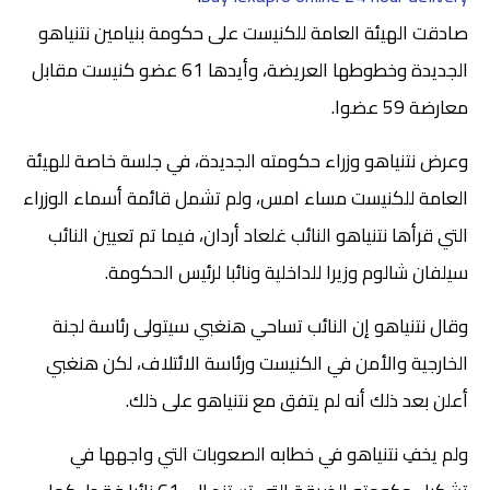
صادقت الهيئة العامة للكنيست على حكومة بنيامين نتنياهو
الجديدة وخطوطها العريضة، وأيدها 61 عضو كنيست مقابل
معارضة 59 عضوا.
وعرض نتنياهو وزراء حكومته الجديدة، في جلسة خاصة للهيئة
العامة للكنيست مساء امس، ولم تشمل قائمة أسماء الوزراء
التي قرأها نتنياهو النائب غلعاد أردان، فيما تم تعيين النائب
سيلفان شالوم وزيرا للداخلية ونائبا لرئيس الحكومة.
وقال نتنياهو إن النائب تساحي هنغبي سيتولى رئاسة لجنة
الخارجية والأمن في الكنيست ورئاسة الائتلاف، لكن هنغبي
أعلن بعد ذلك أنه لم يتفق مع نتنياهو على ذلك.
ولم يخفِ نتنياهو في خطابه الصعوبات التي واجهها في