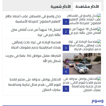
الأكثر مشاهدة
الأكثر شعبية
جدل واسع في فلسطين عقب اعتماد نظام
‘التعليم المفتوح’ للمرحلة الأساسية
1
انتشال 18 شهيداً من تحت أنقاض منزل
2
عائلة كرم في غزة
هندسة الإبادة في غزة: باحث إسرائيلي
يفكك استراتيجية تدمير مقومات الحياة
3
الشرطة: مقتل مواطن (34 عاما) في بيرزيت
شمال رام الله
4
الاحتلال يواصل عدوانه على مخيم قلنديا
لليوم الثاني: هدم محال تجارية ومداهمة
5
عشرات المنازل
وسوم