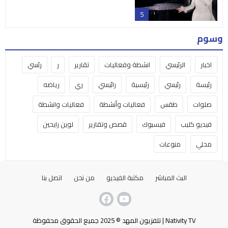
5
وسوم
اخبار
الرئيسي
انشطة وفعاليات
تقارير
ر
رئسي
رئيسة
رئيسي
رئيسية
رائيسي
ري
رياضه
صلوات
طقس
فعاليات وأنشطة
فعاليات وانشطة
فيديو كليب
فيسبوك
قصص وتقارير
لوين رايحين
محلي
منوعات
البث المباشر
مكتبة الفيديو
من نحن
اتصل بنا
Nativity TV | تلفزيون المهد © 2025 جميع الحقوق محفوظة