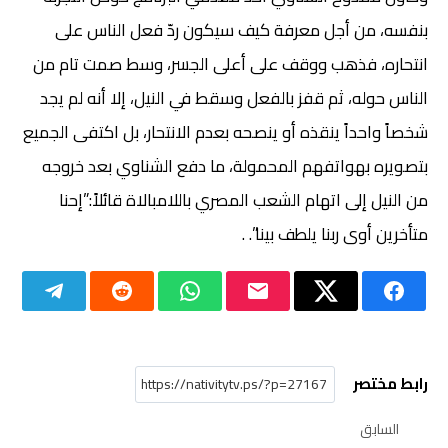
بنفسه، من أجل معرفة كيف سيكون ردّ فعل الناس على
انتحاره، فذهب ووقف على أعلى الجسر، وسط صمت تام من
الناس حوله، ثم قفز بالفعل وسقط في النيل، إلا أنه لم يجد
شخصاً واحداً ينقذه أو ينصحه بعدم الانتحار، بل اكتفى الجميع
بتصويره بهواتفهم المحمولة، ما دفع الشناوي بعد خروجه
من النيل إلى اتهام الشعب المصري باللامبالاة قائلاً:”إحنا
متأخرين أوى ربنا يلطف بينا”. .
رابط مختصر
السابق