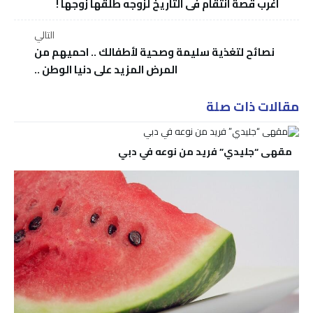
اغرب قصة انتقام فى التاريخ لزوجه طلقها زوجها !
التالي
نصائح لتغذية سليمة وصحية لأطفالك .. احميهم من
المرض المزيد على دنيا الوطن ..
مقالات ذات صلة
مقهى “جليدي” فريد من نوعه في دبي