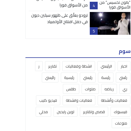
من الأسواق فورا
4
ترودو يعلّق على ظهور سيلين ديون
في حفل افتتاح الأولمبياد
5
سوم
اخبار
الرئيسي
انشطة وفعاليات
تقارير
ر
رئسي
رئيسة
رئيسي
رئيسية
رائيسي
ري
رياضه
صلوات
طقس
فعاليات وأنشطة
فعاليات وانشطة
فيديو كليب
فيسبوك
قصص وتقارير
لوين رايحين
محلي
منوعات