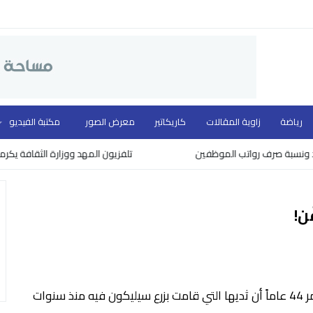
رياضة
زاوية المقالات
كاريكاتير
معرض الصور
مكتبة الفيديو
بة صرف رواتب الموظفين
تلفزيون المهد ووزارة الثقافة يكرمون نخب
ن!
تلفزيون المهد : إكتشفت آن زيغانهورن البالغة من العمر 44 عاماً أن ثديها التي قامت بزرع سيليكون فيه منذ سنوات