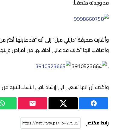
قد وجدته متعفناً.
وأشارت صحيفة “دايلي ميل” إلى أنه “قد عاينها أكثر من 23 طبيباً للتأكّد فعلياً من وجود العفن”
وأضافت انها “كانت قد عانى أطفالها من أمراض وإلتهابا
.
وأكدت آن انها تسعى الى إرشاد باقي النساء للتنبه من 
رابط مختصر