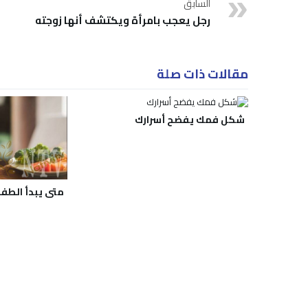
السابق
رجل يعجب بامرأة ويكتشف أنها زوجته
مقالات ذات صلة
شكل فمك يفضح أسرارك
متى يبدأ الطفل