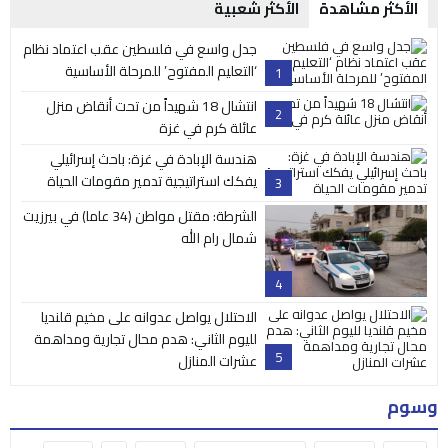
الأكثر مشاهدة
الأكثر شعبية
جدل واسع في فلسطين عقب اعتماد نظام
‘التعليم المفتوح’ للمرحلة الأساسية
1
انتشال 18 شهيداً من تحت أنقاض منزل
2
عائلة كرم في غزة
هندسة الإبادة في غزة: باحث إسرائيلي
يفكك استراتيجية تدمير مقومات الحياة
3
الشرطة: مقتل مواطن (34 عاما) في بيرزيت
شمال رام الله
4
الاحتلال يواصل عدوانه على مخيم قلنديا
لليوم الثاني: هدم محال تجارية ومداهمة
5
عشرات المنازل
وسوم