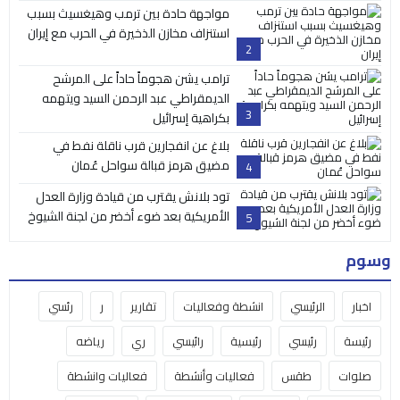
مواجهة حادة بين ترمب وهيغسيث بسبب
استنزاف مخازن الذخيرة في الحرب مع إيران
2
ترامب يشن هجوماً حاداً على المرشح
الديمقراطي عبد الرحمن السيد ويتهمه
3
بكراهية إسرائيل
بلاغ عن انفجارين قرب ناقلة نفط في
مضيق هرمز قبالة سواحل عُمان
4
تود بلانش يقترب من قيادة وزارة العدل
الأمريكية بعد ضوء أخضر من لجنة الشيوخ
5
وسوم
اخبار
الرئيسي
انشطة وفعاليات
تقارير
ر
رئسي
رئيسة
رئيسي
رئيسية
رائيسي
ري
رياضه
صلوات
طقس
فعاليات وأنشطة
فعاليات وانشطة