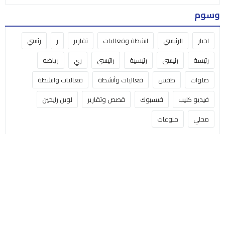
وسوم
اخبار
الرئيسي
انشطة وفعاليات
تقارير
ر
رئسي
رئيسة
رئيسي
رئيسية
رائيسي
ري
رياضه
صلوات
طقس
فعاليات وأنشطة
فعاليات وانشطة
فيديو كليب
فيسبوك
قصص وتقارير
لوين رايحين
محلي
منوعات
البث المباشر
مكتبة الفيديو
من نحن
اتصل بنا
Nativity TV | تلفزيون المهد © 2025 جميع الحقوق محفوظة
صمم بكل ♥ بواسطة
عامر سلامة