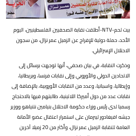
بيت لحم-NTV-أطلقت نقابة الصحفيين الفلسطينيين، اليوم
الأحد، حملة دولية للإفراج عن الزميل عمر نزال، من سجون
الاحتلال الإسرائيلي.
وذكرت النقابة، في بيان صحفي، أنها توجهت برسائل إلى
الاتحادين الدولي والأوروبي وإلى نقابات فرنسا، وبريطانيا،
وإيطاليا، واسبانيا، وعدد من النقابات الأوروبية، بالإضافة إلى
نقابات عدد من دول أميركا اللاتينية، طالبتهم فيها بالاحتجاج
رسميا لدى رئيس وزراء حكومة الاحتلال بنيامين نتنياهو ووزير
جيشه افيغادور ليبرمان على استمرار اعتقال عضو الأمانة
العامة للنقابة الزميل عمر نزال، وأكثر من 20 زميلا آخرين