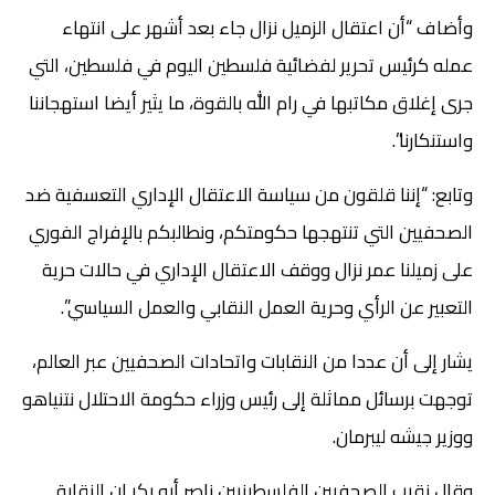
وأضاف “أن اعتقال الزميل نزال جاء بعد أشهر على انتهاء
عمله كرئيس تحرير لفضائية فلسطين اليوم في فلسطين، التي
جرى إغلاق مكاتبها في رام الله بالقوة، ما يثير أيضا استهجاننا
واستنكارنا”.
وتابع: “إننا قلقون من سياسة الاعتقال الإداري التعسفية ضد
الصحفيين التي تنتهجها حكومتكم، ونطالبكم بالإفراج الفوري
على زميلنا عمر نزال ووقف الاعتقال الإداري في حالات حرية
التعبير عن الرأي وحرية العمل النقابي والعمل السياسي”.
يشار إلى أن عددا من النقابات واتحادات الصحفيين عبر العالم،
توجهت برسائل مماثلة إلى رئيس وزراء حكومة الاحتلال نتنياهو
ووزير جيشه ليبرمان.
وقال نقيب الصحفيين الفلسطينيين ناصر أبو بكر إن النقابة