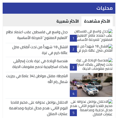
محليات
الأكثر مشاهدة
الأكثر شعبية
جدل واسع في فلسطين عقب اعتماد نظام
‘التعليم المفتوح’ للمرحلة الأساسية
1
انتشال 18 شهيداً من تحت أنقاض منزل
2
عائلة كرم في غزة
هندسة الإبادة في غزة: باحث إسرائيلي
يفكك استراتيجية تدمير مقومات الحياة
3
الشرطة: مقتل مواطن (34 عاما) في بيرزيت
شمال رام الله
4
الاحتلال يواصل عدوانه على مخيم قلنديا
لليوم الثاني: هدم محال تجارية ومداهمة
5
عشرات المنازل