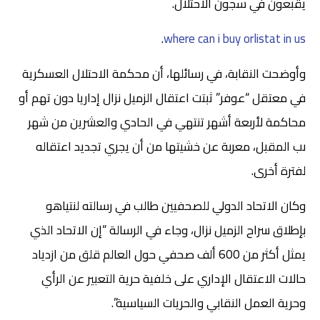
يقبعون في سجون الاحتلال.
.
where can i buy orlistat in us
وأوضحت النقابة، في رسائلها، أن محكمة الاحتلال العسكرية
في معتقل “عوفر” ثبتت اعتقال الزميل نزال إداريا دون تهم أو
محاكمة لأربعة أشهر تنتهي في الحادي والعشرين من شهر
ىب المقبل، معربة عن خشيتها من أن يجري تجديد اعتقاله
لفترة أخرى.
وكان الاتحاد الدولي للصحفيين طالب في رسالته لنتياهو
بإطلاق سراح الزميل نزال، وجاء في الرسالة “إن الاتحاد الذي
يمثل أكثر من 600 ألف صحفي حول العالم قلق من ازدياد
حالات الاعتقال الإداري على خلفية حرية التعبير عن الرأي
وحرية العمل النقابي والحريات السياسية”.