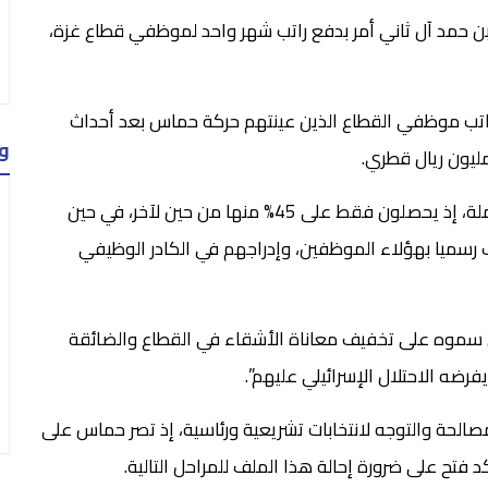
ر تميم بن حمد آل ثاني أمر بدفع راتب شهر واحد لموظفي قطاع غزة،
اتب موظفي القطاع الذين عينتهم حركة حماس بعد أحداث
و
ومنذ أكثر من عامين لم يتسلم موظفو غزة رواتبهم كاملة، إذ يحصلون فقط على 45% منها من حين لآخر، في حين
رسميا بهؤلاء الموظفين، وإدراجهم في الكادر الوظيفي
من سموه على تخفيف معاناة الأشقاء في القطاع والضائقة
يفرضه الاحتلال الإسرائيلي عليهم”.
لحة والتوجه لانتخابات تشريعية ورئاسية، إذ تصر حماس على
فتح على ضرورة إحالة هذا الملف للمراحل التالية.