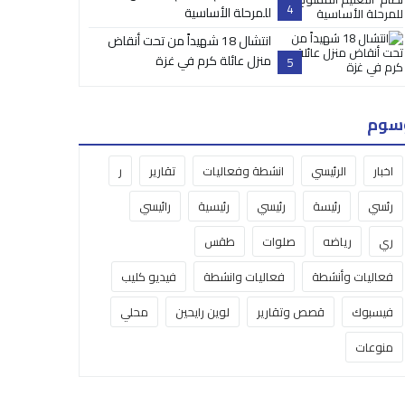
4
للمرحلة الأساسية
انتشال 18 شهيداً من تحت أنقاض
منزل عائلة كرم في غزة
5
سوم
اخبار
الرئيسي
انشطة وفعاليات
تقارير
ر
رئسي
رئيسة
رئيسي
رئيسية
رائيسي
ري
رياضه
صلوات
طقس
فعاليات وأنشطة
فعاليات وانشطة
فيديو كليب
فيسبوك
قصص وتقارير
لوين رايحين
محلي
منوعات