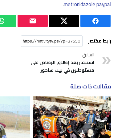
.
metronidazole paypal
رابط مختصر
السابق
استنفار بعد إطلاق الرصاص على
مستوطنين في بيت ساحور
مقالات ذات صلة