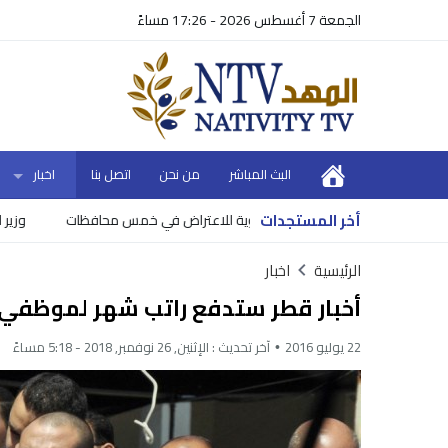
الجمعة 7 أغسطس 2026 - 17:26 مساءً
البث المباشر
من نحن
اتصل بنا
اخبار
أخر المستجدات
عتراض في خمس محافظات
وزير المالية يع
الرئيسية
اخبار
أخبار قطر ستدفع راتب شهر لموظفي 
22 يوليو 2016
آخر تحديث :
الإثنين, 26 نوفمبر, 2018 - 5:18 مساءً