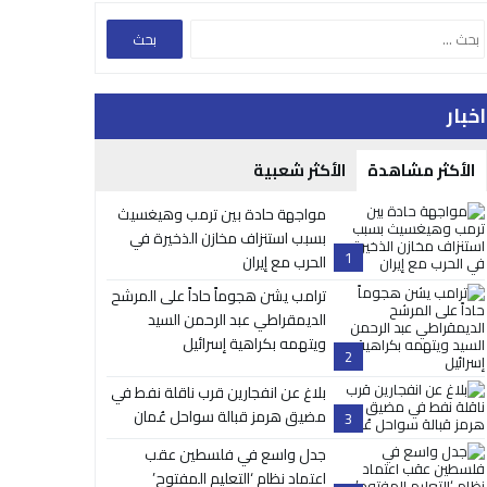
اخبار
الأكثر مشاهدة
الأكثر شعبية
مواجهة حادة بين ترمب وهيغسيث
بسبب استنزاف مخازن الذخيرة في
1
الحرب مع إيران
ترامب يشن هجوماً حاداً على المرشح
الديمقراطي عبد الرحمن السيد
ويتهمه بكراهية إسرائيل
2
بلاغ عن انفجارين قرب ناقلة نفط في
مضيق هرمز قبالة سواحل عُمان
3
جدل واسع في فلسطين عقب
اعتماد نظام ‘التعليم المفتوح’