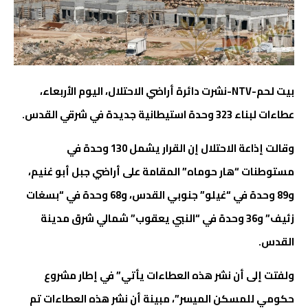
بيت لحم-NTV-نشرت دائرة أراضي الاحتلال، اليوم الأربعاء،
عطاءات لبناء 323 وحدة استيطانية جديدة في شرقي القدس.
وقالت إذاعة الاحتلال إن القرار يشمل 130 وحدة في
مستوطنات “هار حوماه” المقامة على أراضي جبل أبو غنيم،
و89 وحدة في “غيلو” جنوبي القدس، و68 وحدة في “بسغات
زئيف” و36 وحدة في “النبي يعقوب” شمالي شرق مدينة
القدس.
ولفتت إلى أن نشر هذه العطاءات يأتي” في إطار مشروع
حكومي للمسكن الميسر”، مبينة أن نشر هذه العطاءات تم