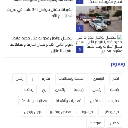
3
الشرطة: مقتل مواطن (34 عاما) في بيرزيت
شمال رام الله
4
الاحتلال يواصل عدوانه على مخيم قلنديا
لليوم الثاني: هدم محال تجارية ومداهمة
5
عشرات المنازل
وسوم
اخبار
الرئيسي
انشطة وفعاليات
تقارير
ر
رئسي
رئيسة
رئيسي
رئيسية
رائيسي
ري
رياضه
صلوات
طقس
فعاليات وأنشطة
فعاليات وانشطة
فيديو كليب
فيسبوك
قصص وتقارير
لوين رايحين
محلي
منوعات