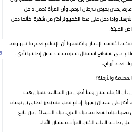
ارة، يصبن بمرض سرطان الرحم.. وأن المرأة تحمل داخل
شرها.. وإذا دخل على هذا الكمبيوتر أكثر من شفرة، كأنما دخل
ض الخبيثة..
لة، اكتشف الإعجاز، واكتشفوا أن الإسلام يعلم ما يجهلونه..
و
لام، حتى تستطيع استقبال شفرة جديدة بدون إصابتها بأذى..
لا تعدد أزواج..
لمطلقة والأرملة؟..
ل : أن الأرملة تحتاج وقتاً أطول من المطلقة لنسيان هذه
ة أكثر على فقدان زوجها، إذ لم تصب منه بضرر الطلاق بل توفاه
معها حياة السعادة.. حياة الفرح.. حياة الحب.. لأن من طبع
لى صاحبة القلب الكبير.. المرأة..فسبحان الله!..