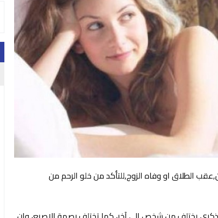
ن,عقب الطلاق او وفاه الزوج,للتأكد من خلو الرحم من
الذكري يختلف من شخص إلى آخر، كما تختلف بصمة الإصبع، وإن