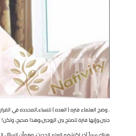
. وضح العلماء فتره ( العده ) للنساء,المحدده في القرا
جنين،وإنها فترة للصلح بين الزوجين،وهذا صحيح، ولكن!
هناك سبباً آخر اكتشفه العلم الحديث، وهوأن السائل 