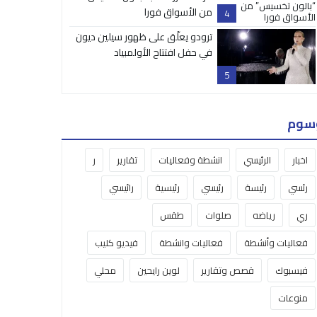
من الأسواق فورا
4
ترودو يعلّق على ظهور سيلين ديون
في حفل افتتاح الأولمبياد
5
سوم
اخبار
الرئيسي
انشطة وفعاليات
تقارير
ر
رئسي
رئيسة
رئيسي
رئيسية
رائيسي
ري
رياضه
صلوات
طقس
فعاليات وأنشطة
فعاليات وانشطة
فيديو كليب
فيسبوك
قصص وتقارير
لوين رايحين
محلي
منوعات