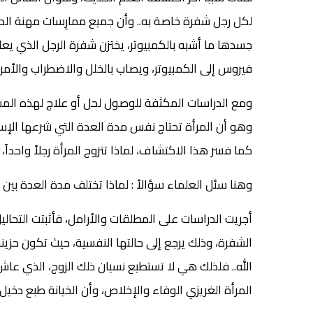
لكل رجل شفرة خاصة به.. وأن جميع ممارِسات مهنة الدع
جسدها ما أشبه بالكمبيوتر، يختزن شفرة الرجل الذي يعا
فيروس إلى الكمبيوتر، ويصاب بالخلل والاضطراب والأمرا
ومع الدراسات المكثفة للوصول لحل أو علاج لهذه المشك
وهو أن المرأة تحتاج نفس مدة العدة التي شرعها الإس
كما فسر هذا الاكتشاف، لماذا تتزوج المرأة رجلاً واحداً، و
وهنا سئل العلماء سؤالاً : لماذا تختلف مدة العدة بين ا
أجريت الدراسات على المطلقات والأرامل، فأثبتت التحالي
الشفرة، وذلك يرجع إلى حالتها النفسية، حيث تكون حزين
الله.. فلذلك هي لا تستطيع نسيان ذلك الزوج، الذي عاش 
المرأة الغريزي الوفاء والإخلاص، وأن الخيانة طبع دخيل ع