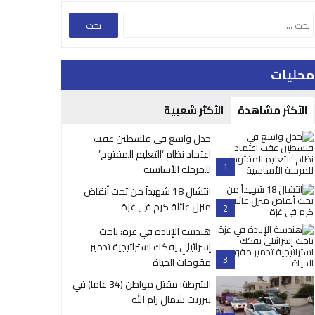
محليات
الأكثر مشاهدة
الأكثر شعبية
جدل واسع في فلسطين عقب
اعتماد نظام ‘التعليم المفتوح’
1
للمرحلة الأساسية
انتشال 18 شهيداً من تحت أنقاض
منزل عائلة كرم في غزة
2
هندسة الإبادة في غزة: باحث
إسرائيلي يفكك استراتيجية تدمير
3
مقومات الحياة
الشرطة: مقتل مواطن (34 عاما) في
بيرزيت شمال رام الله