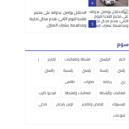
4
الاحتلال يواصل عدوانه على مخيم
قلنديا لليوم الثاني: هدم محال تجارية
5
ومداهمة عشرات المنازل
سوم
اخبار
الرئيسي
انشطة وفعاليات
تقارير
ر
رئسي
رئيسة
رئيسي
رئيسية
رائيسي
ري
رياضه
صلوات
طقس
فعاليات وأنشطة
فعاليات وانشطة
فيديو كليب
فيسبوك
قصص وتقارير
لوين رايحين
محلي
منوعات