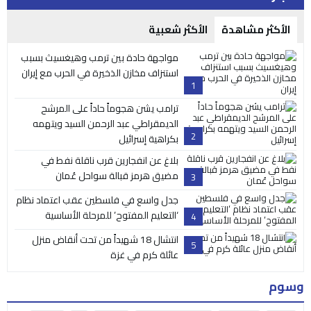
الأكثر مشاهدة
الأكثر شعبية
مواجهة حادة بين ترمب وهيغسيث بسبب
استنزاف مخازن الذخيرة في الحرب مع إيران
1
ترامب يشن هجوماً حاداً على المرشح
الديمقراطي عبد الرحمن السيد ويتهمه
2
بكراهية إسرائيل
بلاغ عن انفجارين قرب ناقلة نفط في
مضيق هرمز قبالة سواحل عُمان
3
جدل واسع في فلسطين عقب اعتماد نظام
‘التعليم المفتوح’ للمرحلة الأساسية
4
انتشال 18 شهيداً من تحت أنقاض منزل
5
عائلة كرم في غزة
وسوم