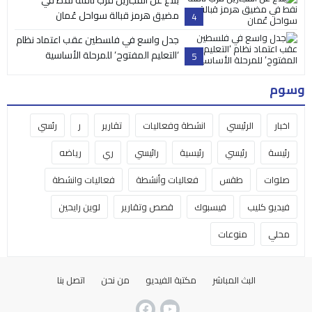
مضيق هرمز قبالة سواحل عُمان
4
جدل واسع في فلسطين عقب اعتماد نظام
‘التعليم المفتوح’ للمرحلة الأساسية
5
وسوم
اخبار
الرئيسي
انشطة وفعاليات
تقارير
ر
رئسي
رئيسة
رئيسي
رئيسية
رائيسي
ري
رياضه
صلوات
طقس
فعاليات وأنشطة
فعاليات وانشطة
فيديو كليب
فيسبوك
قصص وتقارير
لوين رايحين
محلي
منوعات
البث المباشر
مكتبة الفيديو
من نحن
اتصل بنا