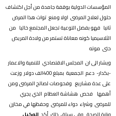
المؤسسات الدولية بوقفة جامدة من أجل اكتشاف
حلول لعلاج المرضى اولا ومنع تواث هذا المرض
ثانيا فهو بفضل التوعية تجعل المجتمع خاليا من
الثلاسيميا كونه معاناة تستمر من ولادة المريض
حتى موته
ويشار الى ان المجلس الاقتصادي للتنمية والاعمار
-بكدار- دعم الجمعية بمبلغ 400الف دولار وزعت
على عدة مشاريع وفحوصات لصالح المرضى ومن
أهمها فحص هشاشة العظام الذي يجري
للمرضى وشراء دواء للمرضى وحفظها في مخازن
وزارة الصحة وفي سياق ذلك أكد
الوكيل