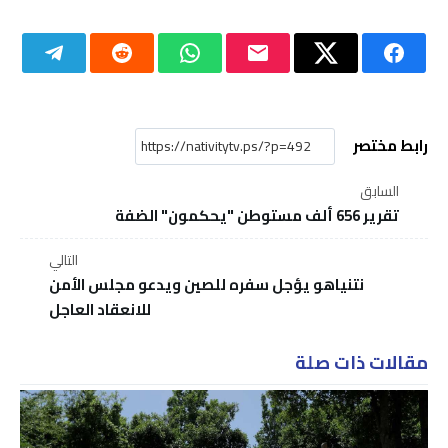
رابط مختصر
السابق
تقرير 656 ألف مستوطن "يحكمون" الضفة
التالي
نتنياهو يؤجل سفره للصين ويدعو مجلس الأمن
للانعقاد العاجل
مقالات ذات صلة