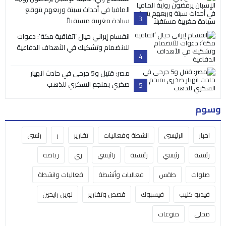
المافيا في أحداث سبتة وربعهم يتوقع
3
سيادة مغربية مستقبلاً
انقسام إيراني حيال ‘اتفاقية مكة’: دعوات
للانضمام وتشكيك في الأهداف الدفاعية
4
مصر: قتيل و5 جرحى في حادث انهيار
صخري بمنجم السكري للذهب
5
وسوم
اخبار
الرئيسي
انشطة وفعاليات
تقارير
ر
رئسي
رئيسة
رئيسي
رئيسية
رائيسي
ري
رياضه
صلوات
طقس
فعاليات وأنشطة
فعاليات وانشطة
فيديو كليب
فيسبوك
قصص وتقارير
لوين رايحين
محلي
منوعات