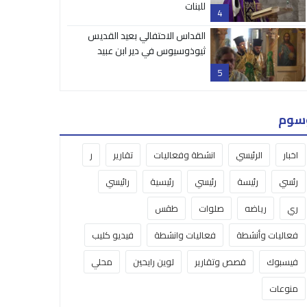
للبنات
4
القداس الاحتفالي بعيد القديس
ثيوذوسيوس في دير ابن عبيد
5
سوم
اخبار
الرئيسي
انشطة وفعاليات
تقارير
ر
رئسي
رئيسة
رئيسي
رئيسية
رائيسي
ري
رياضه
صلوات
طقس
فعاليات وأنشطة
فعاليات وانشطة
فيديو كليب
فيسبوك
قصص وتقارير
لوين رايحين
محلي
منوعات