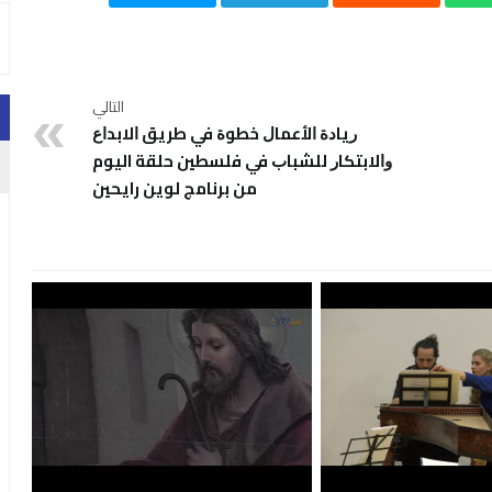
التالي
ﺭﻳﺎﺩﺓ ﺍﻷﻋﻤﺎﻝ ﺧﻄﻮﺓ ﻓﻲ ﻃﺮﻳﻖ ﺍﻻﺑﺪﺍﻉ
ﻭﺍﻻﺑﺘﻜﺎﺭ ﻟﻠﺸﺒﺎﺏ ﻓﻲ ﻓﻠﺴﻄﻴﻦ حلقة اليوم
من برنامج لوين رايحين