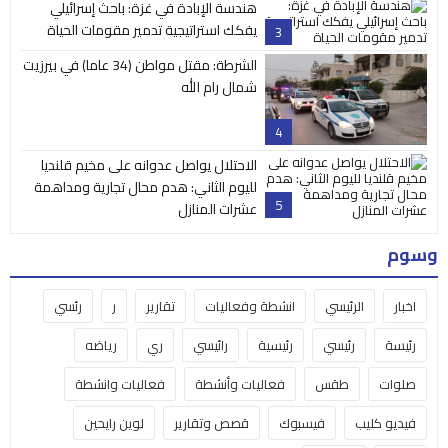
هندسة الإبادة في غزة: باحث إسرائيلي
يفكك استراتيجية تدمير مقومات الحياة
3
الشرطة: مقتل مواطن (34 عاما) في بيرزيت
شمال رام الله
4
الاحتلال يواصل عدوانه على مخيم قلنديا
لليوم الثاني: هدم محال تجارية ومداهمة
5
عشرات المنازل
وسوم
اخبار
الرئيسي
انشطة وفعاليات
تقارير
ر
رئسي
رئيسة
رئيسي
رئيسية
رائيسي
ري
رياضه
صلوات
طقس
فعاليات وأنشطة
فعاليات وانشطة
فيديو كليب
فيسبوك
قصص وتقارير
لوين رايحين