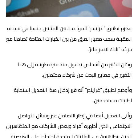
يعتزم تطبيق “غرايندر” للمواعدة بين المثليين جنسيا في نسخته
المقبلة سحب معيار العرق من بين الخيارات المتاحة تضامنا مع
حركة “بلاك لايفز ماتر”.
وكان الكثير من أشخاص يدعون منذ فترة طويلة إلى هذا
التغيير في معايير البحث عن شركاء محتملين.
وأوضح تطبيق “غرايندر” أنه قرر إدخال هذا التعديل استجابة
لطلبات مستخدمين.
وأتى التعديل أيضا في إطار التضامن عبر وسائل التواصل
الاجتماعي الذي أظهره أفراد وبعض الشركات مع المتظاهرين
الذين يتظاهرون في الولايات المتحدة احتجاجا على العنصرية