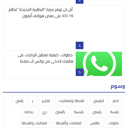
أبل لن توفر ميزة “البطارية الجديدة” لنظام
iOS 16 على بعض هواتف أيفون
4
خطوات.. كيفية تعطيل الإنترنت على
هاتفك الذكى من واتس آب فقط
5
وسوم
اخبار
الرئيسي
انشطة وفعاليات
تقارير
ر
رئسي
رئيسة
رئيسي
رئيسية
رائيسي
ري
رياضه
صلوات
طقس
فعاليات وأنشطة
فعاليات وانشطة