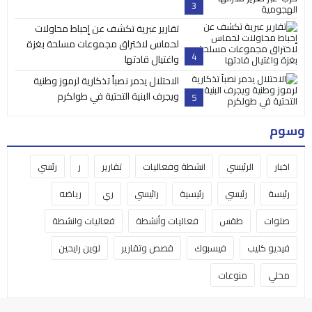
3
تقارير عبرية تكشف عن إحباط محاولات
لحماس لاختراق مجموعات مسلحة بغزة
4
واغتيال قادتها
الاحتلال يدمر نصباً تذكارية لرموز وطنية
ويجرف البنية التحتية في طولكرم
5
وسوم
اخبار
الرئيسي
انشطة وفعاليات
تقارير
ر
رئسي
رئيسة
رئيسي
رئيسية
رائيسي
ري
رياضه
صلوات
طقس
فعاليات وأنشطة
فعاليات وانشطة
فيديو كليب
فيسبوك
قصص وتقارير
لوين رايحين
محلي
منوعات