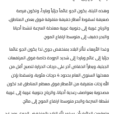
وهذه الليلة، يكون الجو غائماً جزئياً وبارداً، وتكون فرصة
ضعيفة لسقوط أمطار خفيفة متفرقة فوق بعض المناطق،
والرياح غربية إلى جنوبية غربية معتدلة السرعة تنشط أحيانا
والبحر خفيف إلى متوسط ارتفاع الموج.
وغدا الأربعاء تتأثر البلاد بمنخفض جوي لذا يكون الجو غائما
جزئيا إلى غائم وباردا إلى شديد البرودة خاصة فوق المرتفعات
الجبلية، ويطرأ انخفاض آخر على درجات الحرارة لتصبح أقل من
معدلها السنوي العام بحدود 4 درجات مئوية، وتسقط بإذن
الله زخات متفرقة من الأمطار فوق معظم المناطق قد تكون
مصحوبة بعواصف رعدية أحيانا، والرياح جنوبية غربية إلى غربية
نشطة السرعة والبحر متوسط ارتفاع الموج إلى مائج.
وتوقعت الدائرة بأن يستمر تأثر البلاد بالمنخفض الجوي بعد غد