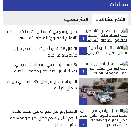
محليات
الأكثر مشاهدة
الأكثر شعبية
جدل واسع في فلسطين عقب اعتماد نظام
‘التعليم المفتوح’ للمرحلة الأساسية
1
انتشال 18 شهيداً من تحت أنقاض منزل
2
عائلة كرم في غزة
هندسة الإبادة في غزة: باحث إسرائيلي
يفكك استراتيجية تدمير مقومات الحياة
3
الشرطة: مقتل مواطن (34 عاما) في بيرزيت
شمال رام الله
4
الاحتلال يواصل عدوانه على مخيم قلنديا
لليوم الثاني: هدم محال تجارية ومداهمة
5
عشرات المنازل