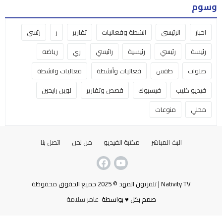
وسوم
اخبار
الرئيسي
انشطة وفعاليات
تقارير
ر
رئسي
رئيسة
رئيسي
رئيسية
رائيسي
ري
رياضه
صلوات
طقس
فعاليات وأنشطة
فعاليات وانشطة
فيديو كليب
فيسبوك
قصص وتقارير
لوين رايحين
محلي
منوعات
البث المباشر
مكتبة الفيديو
من نحن
اتصل بنا
Nativity TV | تلفزيون المهد © 2025 جميع الحقوق محفوظة
صمم بكل ♥ بواسطة
عامر سلامة