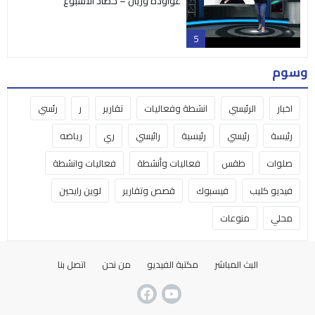
عواودة وريان – حصاد الاسبوع
5
وسوم
اخبار
الرئيسي
انشطة وفعاليات
تقارير
ر
رئسي
رئيسة
رئيسي
رئيسية
رائيسي
ري
رياضه
صلوات
طقس
فعاليات وأنشطة
فعاليات وانشطة
فيديو كليب
فيسبوك
قصص وتقارير
لوين رايحين
محلي
منوعات
البث المباشر
مكتبة الفيديو
من نحن
اتصل بنا