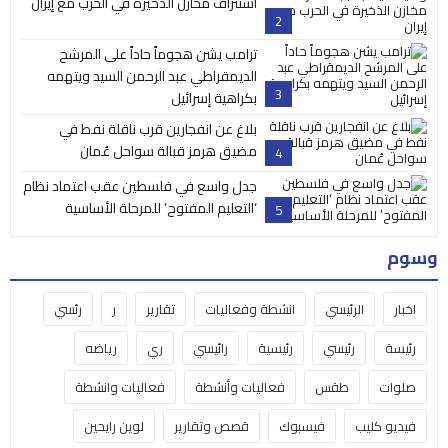
استنزاف مخازن الذخيرة في الحرب مع إيران
2
ترامب يشن هجوماً حاداً على المرشح
الديمقراطي عبد الرحمن السيد ويتهمه
3
بكراهية إسرائيل
بلاغ عن انفجارين قرب ناقلة نفط في
مضيق هرمز قبالة سواحل عُمان
4
جدل واسع في فلسطين عقب اعتماد نظام
‘التعليم المفتوح’ للمرحلة الأساسية
5
وسوم
اخبار
الرئيسي
انشطة وفعاليات
تقارير
ر
رئسي
رئيسة
رئيسي
رئيسية
رائيسي
ري
رياضه
صلوات
طقس
فعاليات وأنشطة
فعاليات وانشطة
فيديو كليب
فيسبوك
قصص وتقارير
لوين رايحين