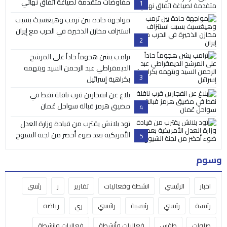
مفاوضات متقدمة لصياغة اتفاق نهائي
1
مواجهة حادة بين ترمب وهيغسيث بسبب
استنزاف مخازن الذخيرة في الحرب مع إيران
2
ترامب يشن هجوماً حاداً على المرشح
الديمقراطي عبد الرحمن السيد ويتهمه
3
بكراهية إسرائيل
بلاغ عن انفجارين قرب ناقلة نفط في
مضيق هرمز قبالة سواحل عُمان
4
تود بلانش يقترب من قيادة وزارة العدل
الأمريكية بعد ضوء أخضر من لجنة الشيوخ
5
وسوم
اخبار
الرئيسي
انشطة وفعاليات
تقارير
ر
رئسي
رئيسة
رئيسي
رئيسية
رائيسي
ري
رياضه
صلوات
طقس
فعاليات وأنشطة
فعاليات وانشطة