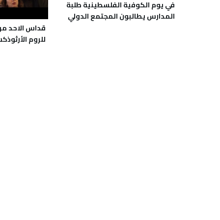
في يوم الكوفية الفلسطينية طلبة
المدارس يطالبون المجتمع الدولي
بحمايتهم ” بيت لحم ” (كنيسة المهد)
قداس الاحد من 
للروم الأرثوذك