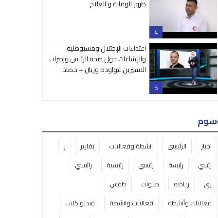
طرق الوقاية و العلاج
4
اعتداءات الإحتلال ومستوطنيه
والإشاعات حول صحة الرئيس وإضراب
الاسيرين عواودة وريان – حصاد
الاسبوع
5
سوم
اخبار
الرئيسي
انشطة وفعاليات
تقارير
ر
رئسي
رئيسة
رئيسي
رئيسية
رائيسي
ري
رياضه
صلوات
طقس
فعاليات وأنشطة
فعاليات وانشطة
فيديو كليب