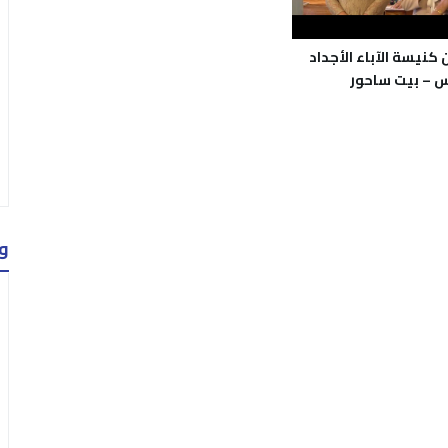
كنيسة الآباء الأجداد
س – بيت ساحور
و