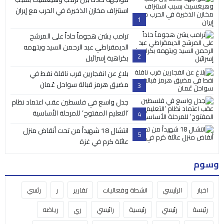
استنزاف مخازن الذخيرة في الحرب مع إيران
1
ترامب يشن هجوماً حاداً على المرشح
الديمقراطي عبد الرحمن السيد ويتهمه
2
بكراهية إسرائيل
بلاغ عن انفجارين قرب ناقلة نفط في
مضيق هرمز قبالة سواحل عُمان
3
جدل واسع في فلسطين عقب اعتماد نظام
‘التعليم المفتوح’ للمرحلة الأساسية
4
انتشال 18 شهيداً من تحت أنقاض منزل
5
عائلة كرم في غزة
وسوم
اخبار
الرئيسي
انشطة وفعاليات
تقارير
ر
رئسي
رئيسة
رئيسي
رئيسية
رائيسي
ري
رياضه