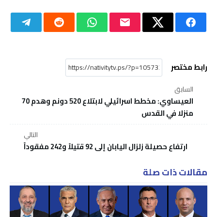
رابط مختصر
السابق
العيساوي: مخطط اسرائيلي لابتلاع 520 دونم وهدم 70
منزلا في القدس
التالي
ارتفاع حصيلة زلزال اليابان إلى 92 قتيلاً و242 مفقوداً
مقالات ذات صلة