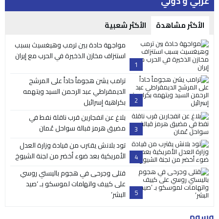
عربي و دولي
الأكثر مشاهدة
الأكثر شعبية
مواجهة حادة بين ترمب وهيغسيث بسبب
استنزاف مخازن الذخيرة في الحرب مع إيران
1
ترامب يشن هجوماً حاداً على المرشح
الديمقراطي عبد الرحمن السيد ويتهمه
2
بكراهية إسرائيل
بلاغ عن انفجارين قرب ناقلة نفط في
مضيق هرمز قبالة سواحل عُمان
3
تود بلانش يقترب من قيادة وزارة العدل
الأمريكية بعد ضوء أخضر من لجنة الشيوخ
4
قتلى وجرحى في هجوم باليستي روسي
على كييف واتهامات لموسكو بـ ‘صيد
5
البشر’
وسوم