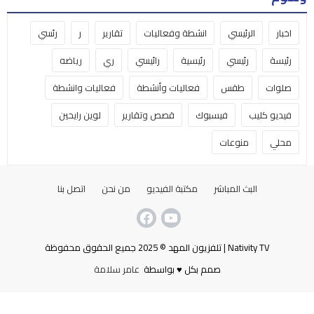
اخبار
الرئيسي
انشطة وفعاليات
تقارير
ر
رئسي
رئيسة
رئيسي
رئيسية
رائيسي
ري
رياضه
صلوات
طقس
فعاليات وأنشطة
فعاليات وانشطة
فيديو كليب
فيسبوك
قصص وتقارير
لوين رايحين
محلي
منوعات
البث المباشر
مكتبة الفيديو
من نحن
اتصل بنا
Nativity TV | تلفزيون المهد © 2025 جميع الحقوق محفوظة
صمم بكل ♥ بواسطة
عامر سلامة