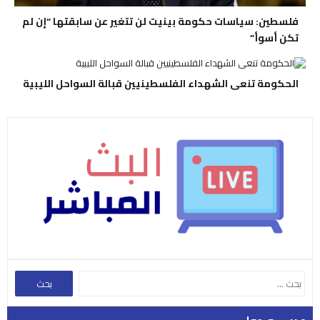
فلسطين: سياسات حكومة بينيت لن تتغير عن سابقتها “إن لم
تكن أسوأ”
الحكومة تنعى الشهداء الفلسطينيين قبالة السواحل الليبية