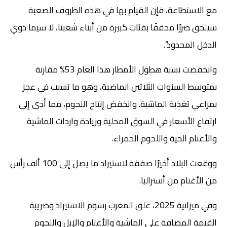
مع الاستطاعة، فإن القيام بها في هذه الظروف الصعبة
سيلحق ضررًا محققًا بفئات كبيرة من أبناء شعبنا، لا سيما ذوي
الدخل المحدود”.
وانخفضت نسبة هطول الأمطار هذا العام 53% مقارنة
بمتوسط السنوات الثلاثين الماضية، وهو ما تسبب في عجز
بمراعي تغذية الماشية. وانخفض إنتاج اللحوم، مما أدى إلى
ارتفاع الأسعار في السوق المحلية وزيادة واردات الماشية
والأغنام الحية واللحوم الحمراء.
ووقعت البلاد أخيرًا صفقة لاستيراد ما يصل إلى 100 ألف رأس
من الأغنام من أستراليا.
وفي ميزانية 2025، علق المغرب رسوم الاستيراد وضريبة
القيمة المضافة على الماشية والأغنام والإبل واللحوم