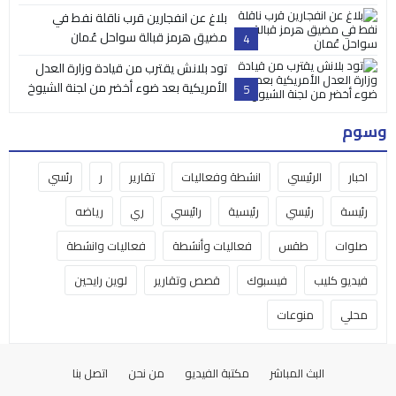
بلاغ عن انفجارين قرب ناقلة نفط في
مضيق هرمز قبالة سواحل عُمان
4
تود بلانش يقترب من قيادة وزارة العدل
الأمريكية بعد ضوء أخضر من لجنة الشيوخ
5
وسوم
اخبار
الرئيسي
انشطة وفعاليات
تقارير
ر
رئسي
رئيسة
رئيسي
رئيسية
رائيسي
ري
رياضه
صلوات
طقس
فعاليات وأنشطة
فعاليات وانشطة
فيديو كليب
فيسبوك
قصص وتقارير
لوين رايحين
محلي
منوعات
البث المباشر
مكتبة الفيديو
من نحن
اتصل بنا