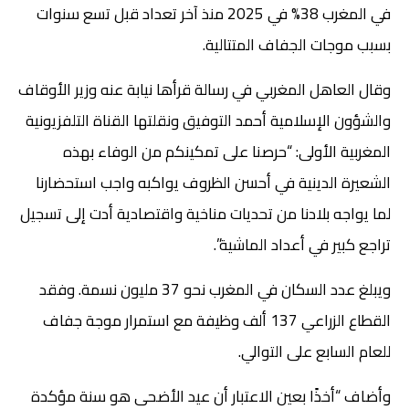
في المغرب 38% في 2025 منذ آخر تعداد قبل تسع سنوات
بسبب موجات الجفاف المتتالية.
وقال العاهل المغربي في رسالة قرأها نيابة عنه وزير الأوقاف
والشؤون الإسلامية أحمد التوفيق ونقلتها القناة التلفزيونية
المغربية الأولى: “حرصنا على تمكينكم من الوفاء بهذه
الشعيرة الدينية في أحسن الظروف يواكبه واجب استحضارنا
لما يواجه بلادنا من تحديات مناخية واقتصادية أدت إلى تسجيل
تراجع كبير في أعداد الماشية”.
ويبلغ عدد السكان في المغرب نحو 37 مليون نسمة. وفقد
القطاع الزراعي 137 ألف وظيفة مع استمرار موجة جفاف
للعام السابع على التوالي.
وأضاف “أخذًا بعين الاعتبار أن عيد الأضحى هو سنة مؤكدة