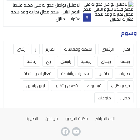
الاحتلال يواصل عدوانه على مخيم قلنديا
لليوم الثاني: هدم محال تجارية ومداهمة
5
عشرات المنازل
وسوم
اخبار
الرئيسي
انشطة وفعاليات
تقارير
ر
رئسي
رئيسة
رئيسي
رئيسية
رائيسي
ري
رياضه
صلوات
طقس
فعاليات وأنشطة
فعاليات وانشطة
فيديو كليب
فيسبوك
قصص وتقارير
لوين رايحين
محلي
منوعات
البث المباشر
مكتبة الفيديو
من نحن
اتصل بنا