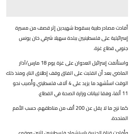
أفادت مصادر طبية بسقوط شهيدين إثر قصف من مسيرة
إسرائيلية على فلسطينيين ببلدة سهيلا شرقي خان يونس
جنوبي قطاع غزة.
واستأنفت إسرائيل العدوان على غزة يوم 18 مارس/آذار
الماضي بعد أن انقلبت على اتفاق وقف إطلاق النار، ومنذ ذلك
الوقت استُشهد ما يزيد على 4 آلاف فلسطيني وأُصيب نحو
11 ألفا، وفقا لبيانات وزارة الصحة في القطاع.
كما نزح ما لا يقل عن 200 ألف من مناطقهم، حسب الأمم
المتحدة.
وأفادت قناة الجزيرة باستشهاد فلسطينيين اثنين ووقوع