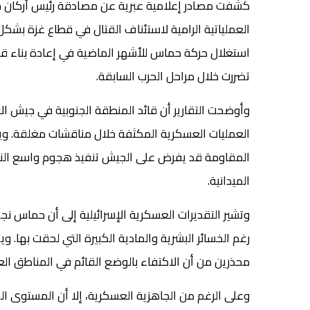
كشفت مصادر إعلامية عبرية عن مصادقة رئيس أركان جيش
العملياتية الرامية لاستئناف القتال في قطاع غزة بش
استغلال حركة حماس للأشهر الماضية في إعادة بناء قدر
تضررت خلال مراحل الحرب السابقة.
وأوضحت التقارير أن قائد المنطقة الجنوبية في جيش ال
العمليات العسكرية المكثفة خلال مناقشات مغلقة. وي
المقاومة قد يفرض على الجيش تنفيذ هجوم واسع النط
الميدانية.
وتشير التقديرات العسكرية الإسرائيلية إلى أن حماس ن
رغم الخسائر البشرية والمادية الكبيرة التي لحقت بها. 
محذرين من أن الاكتفاء بالوضع القائم في المناطق الع
وعلى الرغم من الجاهزية العسكرية، إلا أن المستوى ال