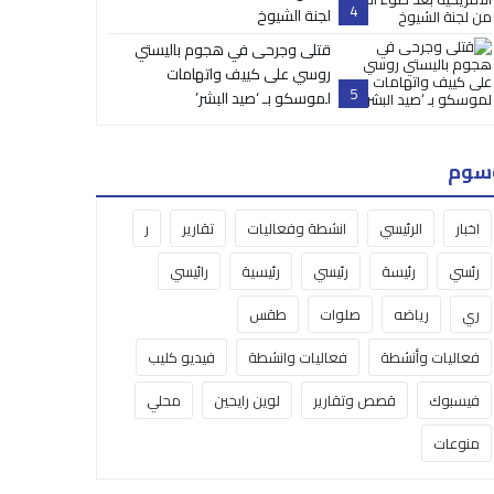
4
لجنة الشيوخ
قتلى وجرحى في هجوم باليستي
روسي على كييف واتهامات
5
لموسكو بـ ‘صيد البشر’
سوم
اخبار
الرئيسي
انشطة وفعاليات
تقارير
ر
رئسي
رئيسة
رئيسي
رئيسية
رائيسي
ري
رياضه
صلوات
طقس
فعاليات وأنشطة
فعاليات وانشطة
فيديو كليب
فيسبوك
قصص وتقارير
لوين رايحين
محلي
منوعات