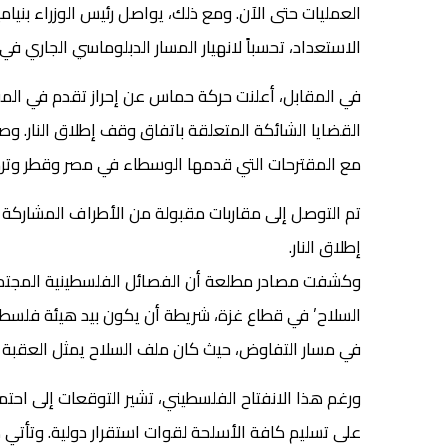
العمليات حتى الآن. ومع ذلك، يواصل رئيس الوزراء بن
الاستعداد، تحسباً لانهيار المسار الدبلوماسي الجاري ف
في المقابل، أعلنت حركة حماس عن إحراز تقدم في المف
القضايا الشائكة المتعلقة باتفاق وقف إطلاق النار. وص
مع المقترحات التي قدمها الوسطاء في مصر وقطر وتركي
تم التوصل إلى مقاربات مقبولة من الأطراف المشاركة 
إطلاق النار.
وكشفت مصادر مطلعة أن الفصائل الفلسطينية المجتم
السلاح’ في قطاع غزة، شريطة أن يكون بيد هيئة فلسطينية
في مسار التفاوض، حيث كان ملف السلاح يمثل العقبة الأ
ورغم هذا الانفتاح الفلسطيني، تشير التوقعات إلى احتم
على تسليم كافة الأسلحة لقوات استقرار دولية. وتأتي 