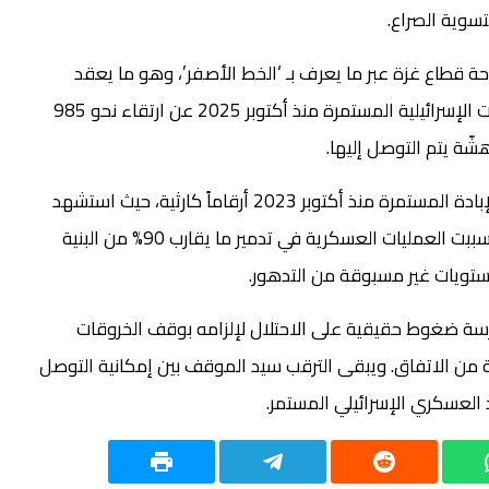
سوية الصراع.
الاحتلال سيطرته على نحو 60% من مساحة قطاع غزة عبر ما يعرف بـ ‘الخط الأصفر’، وهو ما يعقد
جهود العودة إلى الحياة الطبيعية. وقد أسفرت الخروقات الإسرائيلية المستمرة منذ أكتوبر 2025 عن ارتقاء نحو 985
شّة يتم التوصل إليها.
وتأتي هذه التطورات في وقت بلغت فيه حصيلة حرب الإبادة المستمرة منذ أكتوبر 2023 أرقاماً كارثية، حيث استشهد
نحو 73 ألف فلسطيني وأصيب أكثر من 173 ألفاً. كما تسببت العمليات العسكرية في تدمير ما يقارب 90% من البنية
مستويات غير مسبوقة من التدهور.
ة ضغوط حقيقية على الاحتلال لإلزامه بوقف الخروقات
ية من الاتفاق. ويبقى الترقب سيد الموقف بين إمكانية التوصل
 العسكري الإسرائيلي المستمر.