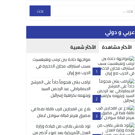
عربي و دولي
الأكثر مشاهدة
الأكثر شعبية
مواجهة حادة بين ترمب وهيغسيث
بسبب استنزاف مخازن الذخيرة في
1
الحرب مع إيران
ترامب يشن هجوماً حاداً على المرشح
الديمقراطي عبد الرحمن السيد
ويتهمه بكراهية إسرائيل
2
بلاغ عن انفجارين قرب ناقلة نفط في
مضيق هرمز قبالة سواحل عُمان
3
تود بلانش يقترب من قيادة وزارة
العدل الأمريكية بعد ضوء أخضر من