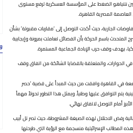
يامين نتنياهو الضغط على المؤسسة العسكرية لرفع مستوى
ي العاصمة المصرية القاهرة.
اوضات الجارية، حيث أكدت التوصل إلى ‘مقاربات مقبولة’ بشأن
رح المتحدث باسم الحركة بأن الفصائل تعاملت بمرونة وإيجابية
و
ا، بهدف وقف حرب الإبادة الجماعية المستمرة.
في الحوارات، والمتعلقة بالقضايا الشائكة من اتفاق وقف
عة في القاهرة وافقت من حيث المبدأ على قضية ‘حصر
 يتم التوافق عليها وطنياً. ويمثل هذا التطور تحولاً مهماً
برز أمام التوصل لاتفاق نهائي.
الية رفض الاحتلال لهذه الصيغة المشروطة، حيث تصر تل أبيب
هذه المطالب الإسرائيلية منسجمة مع الرؤية التي طرحتها