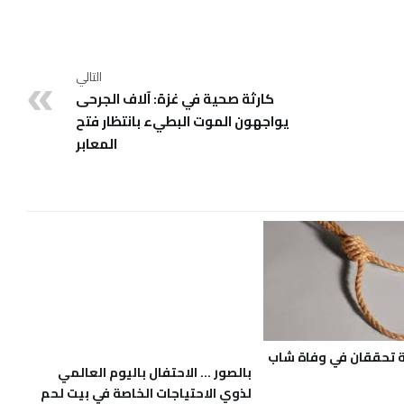
التالي
كارثة صحية في غزة: آلاف الجرحى
يواجهون الموت البطيء بانتظار فتح
المعابر
بالصور … الاحتفال باليوم العالمي
لذوي الاحتياجات الخاصة في بيت لحم
ة تحققان في وفاة شاب