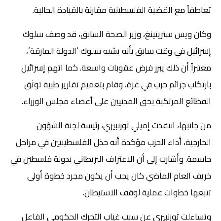
تعاطفاً مع القضية الفلسطينية مقارنة بالقيادة الحالية.
وكان ويس ستريتينغ، وزير الصحة السابق، قد وصف سلوك
إسرائيل في وقت سابق بأنه يشبه سلوك ‘الدولة المارقة’،
معتبراً أن ذلك يبرر فرض عقوبات واسعة. كما اتهم إسرائيل
بارتكاب جرائم حرب في غزة، وقام بتعميم تقارير طبية توثق
الفظائع المرتكبة بحق المدنيين على أعضاء مجلس الوزراء.
من جانبها، انتقدت إميلي ثورنبيري، رئيسة لجنة الشؤون
الخارجية، أداء الحزب مؤكدة أنه خذل الفلسطينيين في مراحل
حاسمة. وأشارت إلى أن الاعتراف البريطاني بدولة فلسطين في
خريف العام الماضي كان يجب أن يكون مجرد خطوة أولى
تتبعها خطوات عملية لوقف الاستيطان.
وتساءلت ثورنبيري عن سبب غياب التحرك الحكومي الفاعل