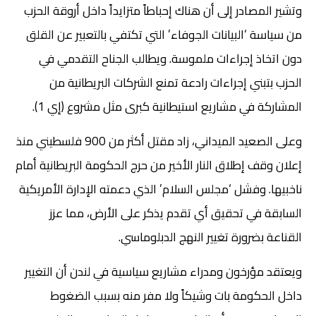
وتشير المصادر إلى أن هناك إحباطاً متزايداً داخل أروقة الحزب
من سياسة ‘البيانات الجوفاء’ التي تكتفي بالتعبير عن القلق
دون اتخاذ إجراءات ملموسة. ويطالب الجناح التقدمي في
الحزب بتبني إجراءات رادعة تمنع الشركات البريطانية من
المشاركة في مشاريع استيطانية كبرى مثل مشروع (إي 1).
وعلى الصعيد الميداني، زاد مقتل أكثر من 900 فلسطيني منذ
إعلان وقف إطلاق النار الأخير من حرج الحكومة البريطانية أمام
ناخبيها. وفشل ‘مجلس السلام’ الذي دعمته الإدارة الأمريكية
السابقة في تحقيق أي تقدم يذكر على الأرض، مما عزز
القناعة بضرورة تغيير النهج الدبلوماسي.
ويعتقد مؤرخون ومدراء مشاريع سياسية في لندن أن التغيير
داخل الحكومة بات وشيكاً ولا مفر منه بسبب الضغوط