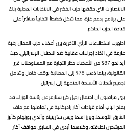
الانتصارات التي حققها حزب الخضر في الانتخابات المحلية بناءً
على برنامج يدعم غزة، مما شكل ضغطاً انتخابياً مباشراً على
قيادة الحزب الحاكم.
أظهرت استطلاعات الرأي الأخيرة بين أعضاء حزب العمال رغبة
عارمة في اتخاذ إجراءات عقابية ضد الاحتلال الإسرائيلي. حيث
أيد نحو 87% من الأعضاء حظر التجارة مع المستوطنات غير
القانونية، بينما ذهب 78% إلى المطالبة بوقف كامل وشامل
لجميع شحنات الأسلحة المتجهة إلى إسرائيل.
يرى مراقبون أن احتمال رحيل كير ستارمر عن رئاسة الوزراء قد
يفتح الباب أمام قيادات أكثر راديكالية في تعاملها مع ملف
الشرق الأوسط. ويبرز اسما ويس ستريتينغ وآندي بورنهام كأبرز
المرشحين لخلافته، وكلاهما أبدى في السابق مواقف أكثر