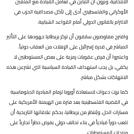
الانتخابية. ويرون أن التباين في تعامل القيادة مع الملفين
الأوكراني والفلسطيني أدى إلى تآكل مصداقية الحزب في
الالتزام بالقانون الدولي أمام القواعد الشبابية.
واقترح مفاوضون سابقون أن تركز بريطانيا جهودها على التأثير
المباشر في قدرة إسرائيل على الإفلات من العقاب دولياً.
واعتبروا أن فرض عقوبات رمزية على بعض المستوطنين لا
يكفي، بل يجب استهداف القيادة السياسية التي تشرعن هذه
الانتهاكات بشكل مباشر.
كما برزت دعوات لاستعادة أوروبا لزمام المبادرة الدبلوماسية
في القضية الفلسطينية بعد فترة من الهيمنة الأمريكية على
مسارات الحل. ويُنتظر من بريطانيا، بحكم علاقاتها التاريخية أن
تلعب دوراً قيادياً في بناء تحالف دولي يفرض حظراً تجارياً على
منتجات المستوطنات.