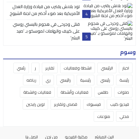
تود بلانش يقترب من قيادة وزارة العدل
الأمريكية بعد ضوء أخضر من لجنة الشيوخ
4
قتلى وجرحى في هجوم باليستي روسي
على كييف واتهامات لموسكو بـ ‘صيد
5
البشر’
وسوم
اخبار
الرئيسي
انشطة وفعاليات
تقارير
ر
رئسي
رئيسة
رئيسي
رئيسية
رائيسي
ري
رياضه
صلوات
طقس
فعاليات وأنشطة
فعاليات وانشطة
فيديو كليب
فيسبوك
قصص وتقارير
لوين رايحين
محلي
منوعات
البث المباشر
مكتبة الفيديو
من نحن
اتصل بنا