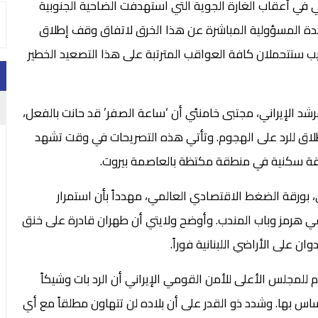
ي في أعقاب الغارة الجوية التي استهدفت الضاحية الجنوبية
لمتحدة المسؤولية المباشرة عن هذا الخرق لاتفاق وقف إطلاق
يب ستتحملان كافة العواقب المترتبة على هذا التصعيد الخطير
 الإيراني، مجتبى خامنئي أن ‘ساعة الصفر’ قد حانت بالفعل،
إطلاق للرد على الهجوم. وتأتي هذه التصريحات في وقت تشهد
 شقة سكنية في منطقة مكتظة بالعاصمة بيروت.
ي، بورقة الضغط الاقتصادي العالمي، مهدداً بأن استمرار
ي هرمز وباب المندب. وأوضح ولايتي أن طهران قادرة على خنق
ان على الأراضي اللبنانية فوراً.
 للمجلس الأعلى للأمن القومي الإيراني أن الرد بات وشيكاً
المساس بها. وشدد ذو القدر على أن بلاده لن تتهاون مطلقاً مع أي