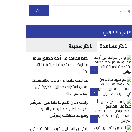
عربي و دولي
الأكثر مشاهدة
الأكثر شعبية
بوادر انفراجة في أزمة مضيق هرمز:
مفاوضات متقدمة لصياغة اتفاق
1
نهائي
مواجهة حادة بين ترمب وهيغسيث
بسبب استنزاف مخازن الذخيرة في
2
الحرب مع إيران
ترامب يشن هجوماً حاداً على المرشح
الديمقراطي عبد الرحمن السيد
ويتهمه بكراهية إسرائيل
3
بلاغ عن انفجارين قرب ناقلة نفط في