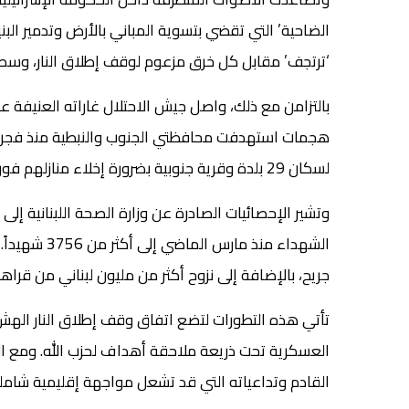
الضاحية’ التي تقضي بتسوية المباني بالأرض وتدمير البني
‘ترتجف’ مقابل كل خرق مزعوم لوقف إطلاق النار، وسط
بالتزامن مع ذلك، واصل جيش الاحتلال غاراته العنيفة
هجمات استهدفت محافظتي الجنوب والنبطية منذ فجر الأ
لسكان 29 بلدة وقرية جنوبية بضرورة إخلاء منازلهم فوراً تمهيداً لموجة جديدة من القصف العنيف.
وتشير الإحصائيات الصادرة عن وزارة الصحة اللبنانية إلى
جريح، بالإضافة إلى نزوح أكثر من مليون لبناني من ق
تأتي هذه التطورات لتضع اتفاق وقف إطلاق النار الهش
العسكرية تحت ذريعة ملاحقة أهداف لحزب الله. ومع الته
القادم وتداعياته التي قد تشعل مواجهة إقليمية شاملة تت