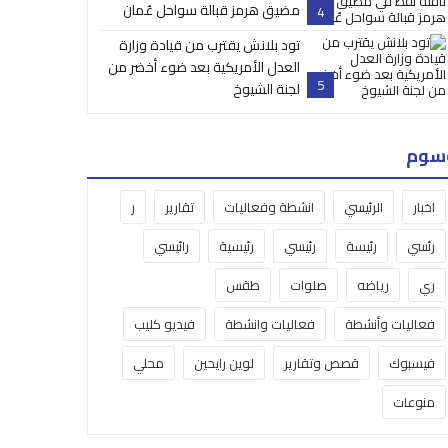
مضيق هرمز قبالة سواحل عُمان
4
تود بلانش يقترب من قيادة وزارة
العدل الأمريكية بعد ضوء أخضر من
5
لجنة الشيوخ
سوم
اخبار
الرئيسي
انشطة وفعاليات
تقارير
ر
رئسي
رئيسة
رئيسي
رئيسية
رائيسي
ري
رياضه
صلوات
طقس
فعاليات وأنشطة
فعاليات وانشطة
فيديو كليب
فيسبوك
قصص وتقارير
لوين رايحين
محلي
منوعات