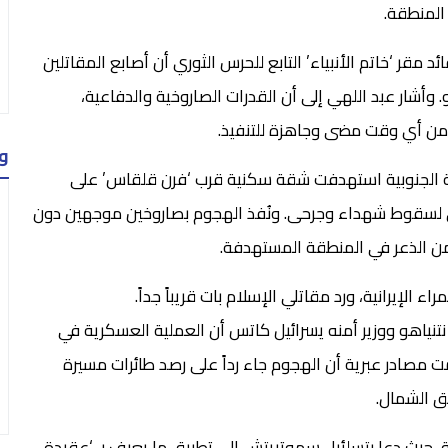
المنطقة.
مقر ‘خاتم الأنبياء’ التابع للحرس الثوري أن أصابع المقاتلين
دو. وأشار عبد اللهي إلى أن القدرات الصاروخية والدفاعية،
ى من أي وقت مضى وجاهزة للتنفيذ.
و
ضاحية الجنوبية استهدفت شقة سكنية قرب ‘فرن قلقاس’ على
أدى لسقوط شهداء وجرحى. ونُفذ الهجوم بصاروخين موجهين دون
 من الذعر في المنطقة المستهدفة.
 الإيرانية، ورد مقاتلي الإسلام بات قريباً جداً.
 نتنياهو ووزير أمنه يسرائيل كاتس أن العملية العسكرية في
ت مصادر عبرية أن الهجوم جاء رداً على رصد طائرات مسيرة
ق الشمال.
، حيث دعا بتسلئيل سموتريتش إلى تطبيق ما يعرف بـ ‘عقيدة