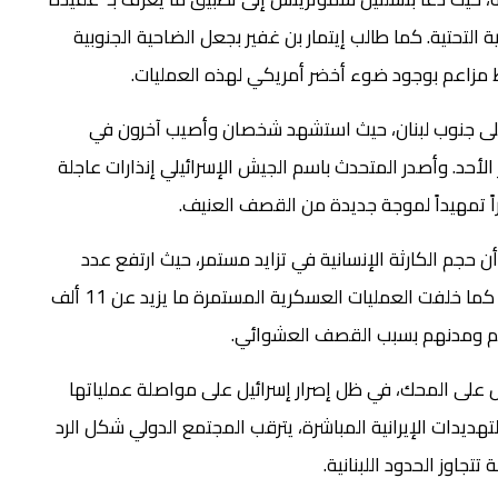
ة التحتية. كما طالب إيتمار بن غفير بجعل الضاحية الجنوبية
 مزاعم بوجود ضوء أخضر أمريكي لهذه العمليات.
 على جنوب لبنان، حيث استشهد شخصان وأصيب آخرون في
حد. وأصدر المتحدث باسم الجيش الإسرائيلي إنذارات عاجلة
 أن حجم الكارثة الإنسانية في تزايد مستمر، حيث ارتفع عدد
الشهداء منذ مارس الماضي إلى أكثر من 3756 شهيداً. كما خلفت العمليات العسكرية المستمرة ما يزيد عن 11 ألف
راهم ومدنهم بسبب القصف العشوائي.
 على المحك، في ظل إصرار إسرائيل على مواصلة عملياتها
ديدات الإيرانية المباشرة، يترقب المجتمع الدولي شكل الرد
جاوز الحدود اللبنانية.