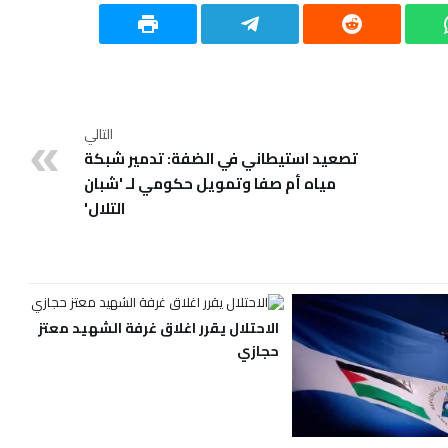
التالي
تصعيد استيطاني في الضفة: تدمير شبكة
مياه أم صفا وتمويل حكومي لـ 'شبان
التلال'
الاحتلال يقرر اغلاق غرفة الشهيد معتز
حجازي