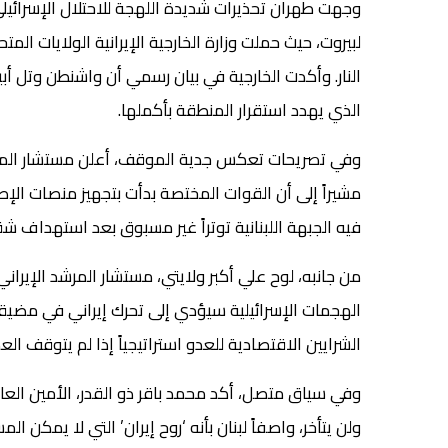
وجهت طهران تحذيرات شديدة اللهجة للاحتلال الإسرائيل
لبيروت، حيث حملت وزارة الخارجية الإيرانية الولايات ا
النار. وأكدت الخارجية في بيان رسمي أن واشنطن وتل أب
الذي يهدد استقرار المنطقة بأكملها.
وفي تصريحات تعكس جدية الموقف، أعلن مستشار المرشد
مشيراً إلى أن القوات المختصة بدأت بتجهيز منصات ال
فيه الجبهة اللبنانية توتراً غير مسبوق بعد استهداف
من جانبه، لوح علي أكبر ولايتي، مستشار المرشد الإيران
الهجمات الإسرائيلية سيؤدي إلى تحرك إيراني في مضيق
الشرايين الاقتصادية للعدو استراتيجياً إذا لم يتوقف العدو
وفي سياق متصل، أكد محمد باقر ذو القدر، الأمين العام
ولن يتأخر، واصفاً لبنان بأنه ‘روح إيران’ التي لا يمكن 