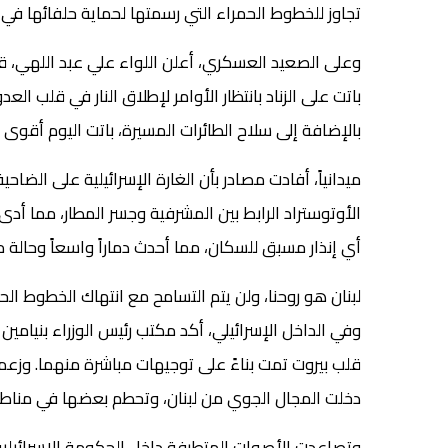
تجاوز للخطوط الحمراء التي رسمتها لحماية حلفائها في 
وعلى الصعيد العسكري، أعلن اللواء علي عبد اللهي، قائد 
باتت على الزناد بانتظار الأوامر لإطلاق النار في قلب الع
بالإضافة إلى سلاح الطائرات المسيرة، باتت اليوم أقو
ميدانياً، أفادت مصادر بأن الغارة الإسرائيلية على ال
الأوتوستراد الرابط بين المشرفية وجسر المطار، مما 
أي إنذار مسبق للسكان، مما أحدث دماراً واسعاً وحالة
لبنان هو روحنا، ولن يتم التسامح مع انتهاك الخطوط الحمراء
وفي الداخل الإسرائيلي، أكد مكتب رئيس الوزراء بنيامين
قلب بيروت تمت بناءً على توجيهات مباشرة منهما. وزعم
دخلت المجال الجوي من لبنان، وتحطم بعضها في مناط
وتصاعدت الأصوات المتطرفة داخل الحكومة الإسرائيلية