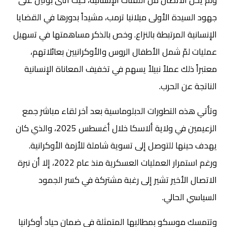
ولم يخلُ الاتصال من اللفتات الإنسانية، حيث أثنى بوتين على
جهود السيدة الأولى ميلانيا ترمب، مشيداً بدورها في القضايا
الإنسانية المرتبطة بالنزاع. وخص بالذكر مساهمتها في تسهيل
عمليات لمّ شمل الأطفال الروس والأوكرانيين بعائلاتهم،
معتبراً ذلك عملاً نبيلاً يسهم في تخفيف المعاناة الإنسانية
الناتجة عن الحرب.
وتأتي هذه التطورات الدبلوماسية بعد آخر لقاء مباشر جمع
الزعيمين في ولاية ألاسكا خلال أغسطس 2025، والذي كان
يهدف حينها للتوصل إلى تسوية شاملة للأزمة الأوكرانية.
ورغم استمرار العمليات العسكرية منذ عام 2022، إلا أن نبرة
الاتصال الأخير تشير إلى رغبة مشتركة في كسر الجمود
السياسي الحالي.
وتتمسك موسكو بمطالبها المتمثلة في ضمان حياد أوكرانيا