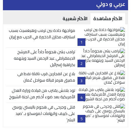
عربي و دولي
الأكثر مشاهدة
الأكثر شعبية
مواجهة حادة بين ترمب وهيغسيث بسبب
استنزاف مخازن الذخيرة في الحرب مع إيران
1
ترامب يشن هجوماً حاداً على المرشح
الديمقراطي عبد الرحمن السيد ويتهمه
2
بكراهية إسرائيل
بلاغ عن انفجارين قرب ناقلة نفط في
مضيق هرمز قبالة سواحل عُمان
3
تود بلانش يقترب من قيادة وزارة العدل
الأمريكية بعد ضوء أخضر من لجنة الشيوخ
4
قتلى وجرحى في هجوم باليستي روسي
على كييف واتهامات لموسكو بـ ‘صيد
5
البشر’