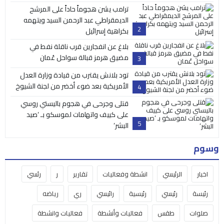
ترامب يشن هجوماً حاداً على المرشح
الديمقراطي عبد الرحمن السيد ويتهمه
2
بكراهية إسرائيل
بلاغ عن انفجارين قرب ناقلة نفط في
مضيق هرمز قبالة سواحل عُمان
3
تود بلانش يقترب من قيادة وزارة العدل
الأمريكية بعد ضوء أخضر من لجنة الشيوخ
4
قتلى وجرحى في هجوم باليستي روسي
على كييف واتهامات لموسكو بـ ‘صيد
5
البشر’
وسوم
اخبار
الرئيسي
انشطة وفعاليات
تقارير
ر
رئسي
رئيسة
رئيسي
رئيسية
رائيسي
ري
رياضه
صلوات
طقس
فعاليات وأنشطة
فعاليات وانشطة