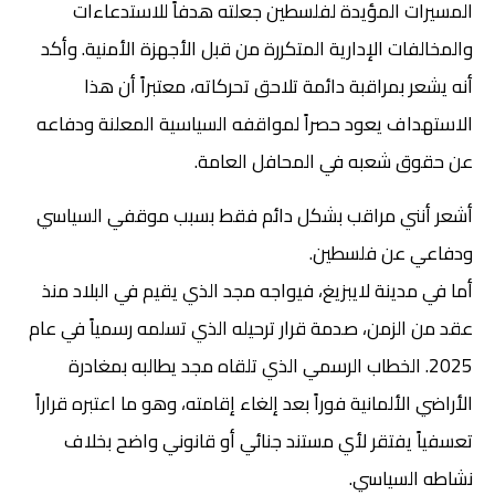
المسيرات المؤيدة لفلسطين جعلته هدفاً للاستدعاءات
والمخالفات الإدارية المتكررة من قبل الأجهزة الأمنية. وأكد
أنه يشعر بمراقبة دائمة تلاحق تحركاته، معتبراً أن هذا
الاستهداف يعود حصراً لمواقفه السياسية المعلنة ودفاعه
عن حقوق شعبه في المحافل العامة.
أشعر أنني مراقب بشكل دائم فقط بسبب موقفي السياسي
ودفاعي عن فلسطين.
أما في مدينة لايبزيغ، فيواجه مجد الذي يقيم في البلاد منذ
عقد من الزمن، صدمة قرار ترحيله الذي تسلمه رسمياً في عام
2025. الخطاب الرسمي الذي تلقاه مجد يطالبه بمغادرة
الأراضي الألمانية فوراً بعد إلغاء إقامته، وهو ما اعتبره قراراً
تعسفياً يفتقر لأي مستند جنائي أو قانوني واضح بخلاف
نشاطه السياسي.