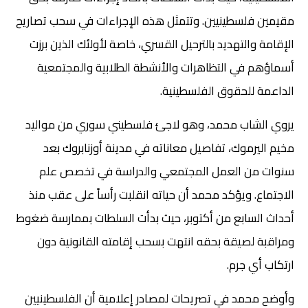
مقيمين فلسطينيين. وتتمثل هذه الإجراءات في سحب تصاريح
الإقامة والتهديد بالترحيل القسري، خاصة لأولئك الذين برزت
أسماؤهم في التظاهرات والأنشطة الطلابية والمجتمعية
الداعمة للحقوق الفلسطينية.
يروي الشاب محمد، وهو لاجئ فلسطيني سوري من مواليد
مخيم اليرموك، تفاصيل معاناته في مدينة أوزنابروك بعد
سنوات من العمل المجتمعي والدراسة في تخصص علم
الاجتماع. ويؤكد محمد أن حياته انقلبت رأساً على عقب منذ
أحداث السابع من أكتوبر، حيث بدأت السلطات بممارسة ضغوط
ومراقبة لصيقة بحقه انتهت بسحب إقامته القانونية دون
ارتكاب أي جرم.
وأوضح محمد في تصريحات لمصادر إعلامية أن الفلسطينيين