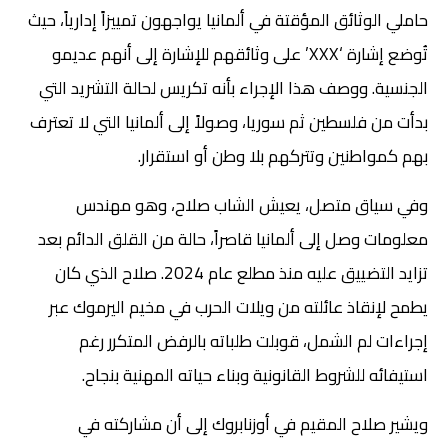
حاملي الوثائق المؤقتة في ألمانيا يواجهون تمييزاً إدارياً، حيث
تُوضع إشارة ‘XXX’ على وثائقهم للإشارة إلى أنهم عديمو
الجنسية. ووصف هذا الإجراء بأنه تكريس لحالة التشريد التي
بدأت من فلسطين ثم سوريا، وصولاً إلى ألمانيا التي لا تعترف
بهم كمواطنين وتتركهم بلا وطن أو استقرار.
وفي سياق متصل، يعيش الشاب صلاح، وهو مهندس
معلومات وصل إلى ألمانيا قاصراً، حالة من القلق الدائم بعد
تزايد التضييق عليه منذ مطلع عام 2024. صلاح الذي كان
يطمح لإنقاذ عائلته من ويلات الحرب في مخيم اليرموك عبر
إجراءات لم الشمل، قوبلت طلباته بالرفض المتكرر رغم
استيفائه للشروط القانونية وبناء حياته المهنية بنجاح.
ويشير صلاح المقيم في أوزنابروك إلى أن مشاركته في