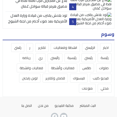
بلاغ عن انفجارين قرب ناقلة نفط في
مضيق هرمز قبالة سواحل عُمان
4
تود بلانش يقترب من قيادة وزارة العدل
الأمريكية بعد ضوء أخضر من لجنة الشيوخ
5
وسوم
اخبار
الرئيسي
انشطة وفعاليات
تقارير
ر
رئسي
رئيسة
رئيسي
رئيسية
رائيسي
ري
رياضه
صلوات
طقس
فعاليات وأنشطة
فعاليات وانشطة
فيديو كليب
فيسبوك
قصص وتقارير
لوين رايحين
محلي
منوعات
البث المباشر
مكتبة الفيديو
من نحن
اتصل بنا