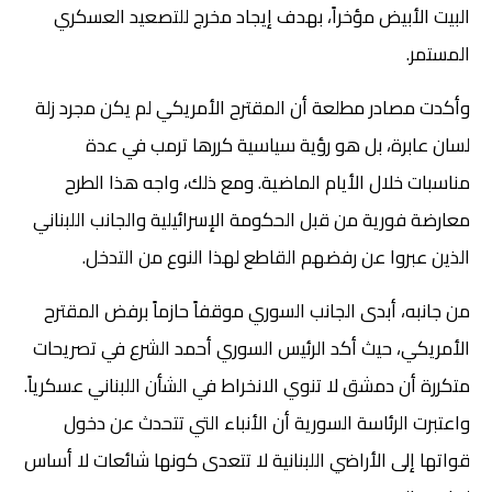
البيت الأبيض مؤخراً، بهدف إيجاد مخرج للتصعيد العسكري
المستمر.
وأكدت مصادر مطلعة أن المقترح الأمريكي لم يكن مجرد زلة
لسان عابرة، بل هو رؤية سياسية كررها ترمب في عدة
مناسبات خلال الأيام الماضية. ومع ذلك، واجه هذا الطرح
معارضة فورية من قبل الحكومة الإسرائيلية والجانب اللبناني
الذين عبروا عن رفضهم القاطع لهذا النوع من التدخل.
من جانبه، أبدى الجانب السوري موقفاً حازماً برفض المقترح
الأمريكي، حيث أكد الرئيس السوري أحمد الشرع في تصريحات
متكررة أن دمشق لا تنوي الانخراط في الشأن اللبناني عسكرياً.
واعتبرت الرئاسة السورية أن الأنباء التي تتحدث عن دخول
قواتها إلى الأراضي اللبنانية لا تتعدى كونها شائعات لا أساس