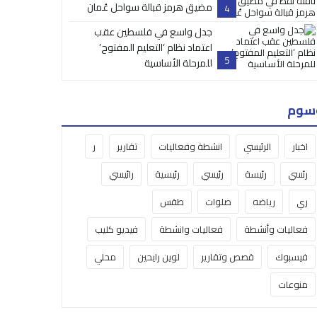
مضيق هرمز قبالة سواحل عُمان
4
جدل واسع في فلسطين عقب
اعتماد نظام ‘التعليم المفتوح’
5
للمرحلة الأساسية
سوم
اخبار
الرئيسي
انشطة وفعاليات
تقارير
ر
رئسي
رئيسة
رئيسي
رئيسية
رائيسي
ري
رياضه
صلوات
طقس
فعاليات وأنشطة
فعاليات وانشطة
فيديو كليب
فيسبوك
قصص وتقارير
لوين رايحين
محلي
منوعات