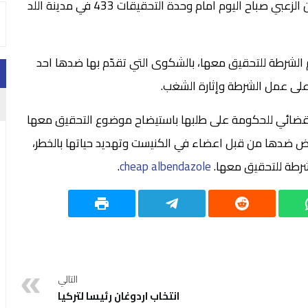
مثلت عضوالكنيست من حزب التجمع الديموقراطي حنين الزعبي صباح اليوم امام وحدة التحقيقات 433 في مدينة اللد
م الشرطة للتحقيق معها، بالشكوى التي تقدّم بها ضدها احد
على عمل الشرطة وإثارة الشغب.
 القضائي للحكومة على طلبها باستيضاح موضوع التحقيق معها
يض ضدها من قبل اعضاء في الكنيست وتهديد حياتها بالخطر،
لشرطة للتحقيق معها.
cheap albendazole
.
التالي
انتخاب اردوغان رئيسا لتركيا