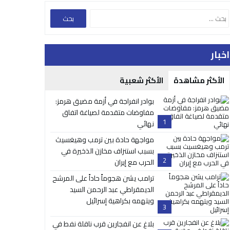
اخبار
الأكثر مشاهدة
الأكثر شعبية
بوادر انفراجة في أزمة مضيق هرمز:
مفاوضات متقدمة لصياغة اتفاق
1
نهائي
مواجهة حادة بين ترمب وهيغسيث
بسبب استنزاف مخازن الذخيرة في
2
الحرب مع إيران
ترامب يشن هجوماً حاداً على المرشح
الديمقراطي عبد الرحمن السيد
ويتهمه بكراهية إسرائيل
3
بلاغ عن انفجارين قرب ناقلة نفط في