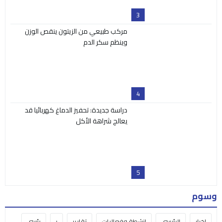
3
مركب طبيعي من الزيتون ينقص الوزن
وينظم سكر الدم
4
دراسة جديدة: تحفيز الدماغ كهربائيا قد
يعالج شراهة الأكل
5
وسوم
اخبار
الرئيسي
انشطة وفعاليات
تقارير
ر
رئسي