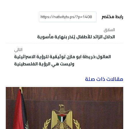
رابط مختصر
السابق
الدلال الزائد للأطفال يُنذر بنهاية مأسوية
التالي
العالول:خريطة ابو مازن توثيقية للرؤية الاسرائيلية
وليست هي الرؤية الفلسطينية
مقالات ذات صلة