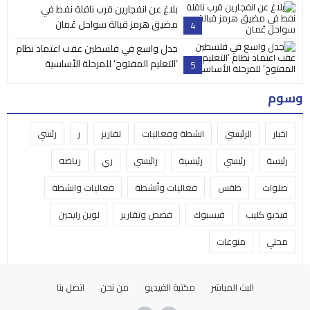
بلاغ عن انفجارين قرب ناقلة نفط في
مضيق هرمز قبالة سواحل عُمان
4
جدل واسع في فلسطين عقب اعتماد نظام
‘التعليم المفتوح’ للمرحلة الأساسية
5
وسوم
اخبار
الرئيسي
انشطة وفعاليات
تقارير
ر
رئسي
رئيسة
رئيسي
رئيسية
رائيسي
ري
رياضه
صلوات
طقس
فعاليات وأنشطة
فعاليات وانشطة
فيديو كليب
فيسبوك
قصص وتقارير
لوين رايحين
محلي
منوعات
البث المباشر
مكتبة الفيديو
من نحن
اتصل بنا