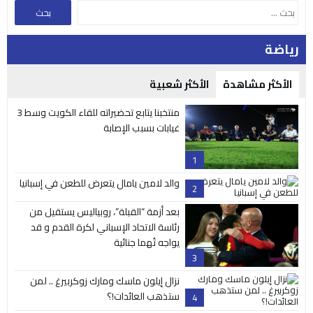
رياضة
الأكثر مشاهدة
الأكثر شعبية
منتخبنا يتابع تحضيراته للقاء الكويت وسط 3
غيابات بسبب الإصابة
1
والد لامين يامال يتعرض للطعن في إسبانيا
2
بعد أزمة “القبلة”، روبياليس يستقيل من
رئاسة الاتحاد الإسباني لكرة القدم و قد
يواجه تُهما جنائية
3
نزال إيلون ماسك ومارك زوكربيرغ .. لمن
ستذهب العائدات!؟
4