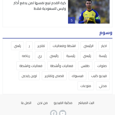
كرة القدم تبيع نفسها لمن يدفع أكثر
وليس للسعودية فقط
5
وسوم
اخبار
الرئيسي
انشطة وفعاليات
تقارير
ر
رئسي
رئيسة
رئيسي
رئيسية
رائيسي
ري
رياضه
صلوات
طقس
فعاليات وأنشطة
فعاليات وانشطة
فيديو كليب
فيسبوك
قصص وتقارير
لوين رايحين
محلي
منوعات
البث المباشر
مكتبة الفيديو
من نحن
اتصل بنا