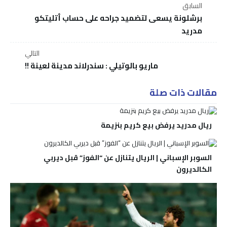
السابق
برشلونة يسعى لتضميد جراحه على حساب أتليتكو
مدريد
التالي
ماريو بالوتيلي : سندرلاند مدينة لعينة !!
مقالات ذات صلة
ريال مدريد يرفض بيع كريم بنزيمة
السوبر الإسباني | الريال يتنازل عن “الفوز” قبل ديربي
الكالديرون